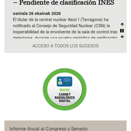
– Pendiente de clasificación INES
ostirala 26 ekainak 2026
El titular de la central nuclear Ascó I (Tarragona) ha
notificado al Consejo de Seguridad Nuclear (CSN) la
inoperabilidad de la envolvente de la sala de control tras
detectarse, durante una prueba periódica de verificación
15.06.26 - Información sobre la
de fugas para el modo de eme...
ACCESO A TODOS LOS SUCESOS
central nuclear Trillo
(Guadalajara)
astelehena 15 ekainak 2026
El titular de la central nuclear Ascó I (Tarragona) ha
notificado al Consejo de Seguridad Nuclear (CSN) la
inoperabilidad de la envolvente de la sala de control tras
detectarse, durante una prueba periódica de verificación
05.06.26 - Información sobre la
de fugas para el modo de eme...
central nuclear Vandellós II
(Tarragona)
ostirala 5 ekainak 2026
Informe Anual al Congreso y Senado
El titular de la central nuclear Ascó I (Tarragona) ha