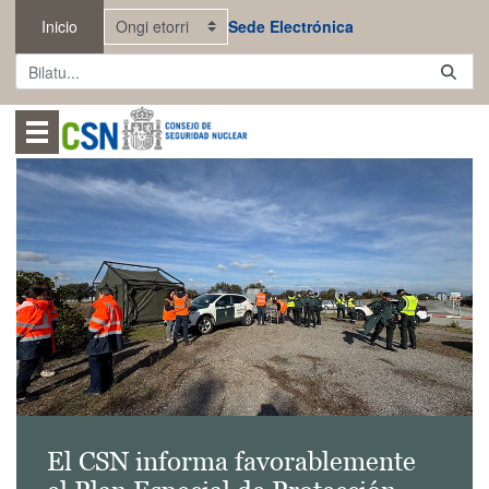
Eduki nagusira joan
Inicio
Sede Electrónica
Abrir menú
El CSN informa favorablemente