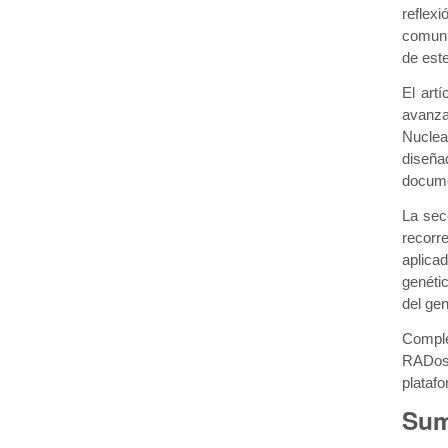
reflexi
comuni
de est
El art
avanza
Nuclea
diseña
docum
La secc
recorr
aplica
genéti
del ge
Complet
RADosi
plataf
Sum