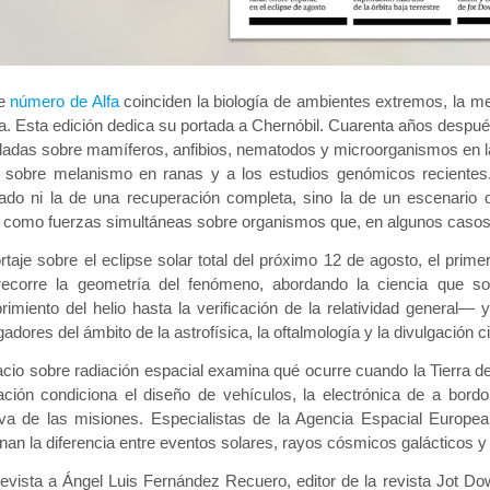
te
número de Alfa
coinciden la biología de ambientes extremos, la mec
ra. Esta edición dedica su portada a Chernóbil. Cuarenta años después
adas sobre mamíferos, anfibios, nematodos y microorganismos en la 
sobre melanismo en ranas y a los estudios genómicos recientes.
ado ni la de una recuperación completa, sino la de un escenario 
 como fuerzas simultáneas sobre organismos que, en algunos casos,
rtaje sobre el eclipse solar total del próximo 12 de agosto, el prim
 recorre la geometría del fenómeno, abordando la ciencia que s
imiento del helio hasta la verificación de la relatividad general— y
gadores del ámbito de la astrofísica, la oftalmología y la divulgación ci
acio sobre radiación espacial examina qué ocurre cuando la Tierra de
iación condiciona el diseño de vehículos, la electrónica de a bordo,
iva de las misiones. Especialistas de la Agencia Espacial Europea
an la diferencia entre eventos solares, rayos cósmicos galácticos y 
revista a Ángel Luis Fernández Recuero, editor de la revista
Jot Do