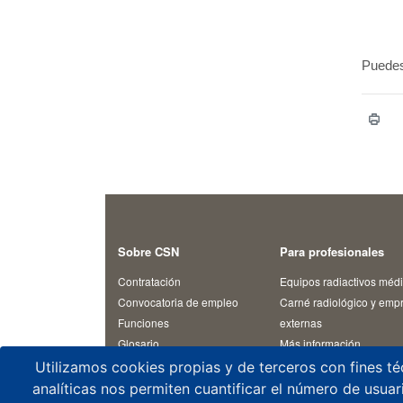
Puedes
Sobre CSN
Para profesionales
Contratación
Equipos radiactivos méd
Convocatoria de empleo
Carné radiológico y emp
Funciones
externas
Glosario
Más información
I+D
Rayos X médicos
Utilizamos cookies propias y de terceros con fines té
Plan Estratégico
Transporte
analíticas nos permiten cuantificar el número de usuario