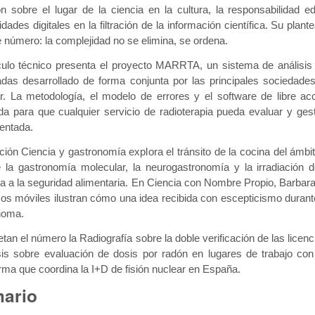
ón sobre el lugar de la ciencia en la cultura, la responsabilidad edi
dades digitales en la filtración de la información científica. Su pl
e número: la complejidad no se elimina, se ordena.
ículo técnico presenta el proyecto MARRTA, un sistema de análisis 
das desarrollado de forma conjunta por las principales sociedades
r. La metodología, el modelo de errores y el software de libre ac
da para que cualquier servicio de radioterapia pueda evaluar y ges
entada.
ión Ciencia y gastronomía explora el tránsito de la cocina del ámbito 
e la gastronomía molecular, la neurogastronomía y la irradiación
da a la seguridad alimentaria. En Ciencia con Nombre Propio, Barbar
cos móviles ilustran cómo una idea recibida con escepticismo duran
noma.
an el número la Radiografía sobre la doble verificación de las licenc
s sobre evaluación de dosis por radón en lugares de trabajo con 
orma que coordina la I+D de fisión nuclear en España.
ario