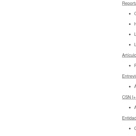
Report
L
Artícul
Entrevi
CSN I
Entida