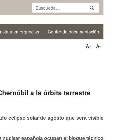
esta a emergencias
Centro de documentación
A+
A−
hernóbil a la órbita terrestre
do eclipse solar de agosto que será visible
+D nuclear española ocupan el bloque técnico