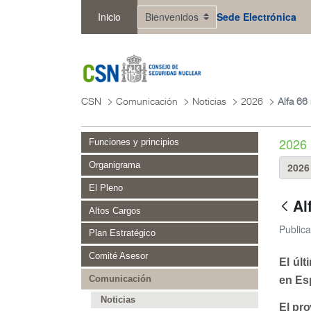
Saltar al contenido principal
Inicio
Sede Electrónica
CSN
Comunicación
Noticias
2026
2026
Funciones y principios
Organigrama
El Pleno
Al
Altos Cargos
Public
Plan Estratégico
Comité Asesor
El úl
en Es
Comunicación
Noticias
El pro