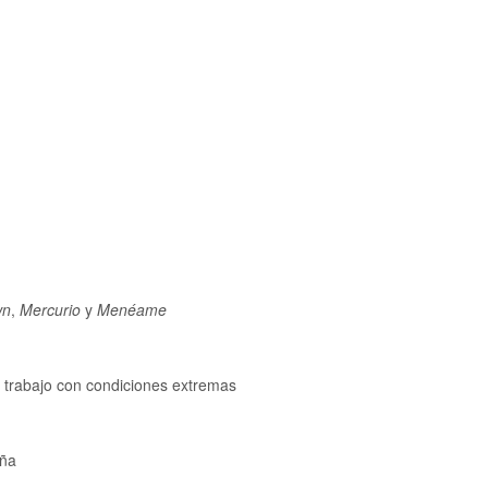
wn
,
Mercurio
y
Menéame
e trabajo con condiciones extremas
aña