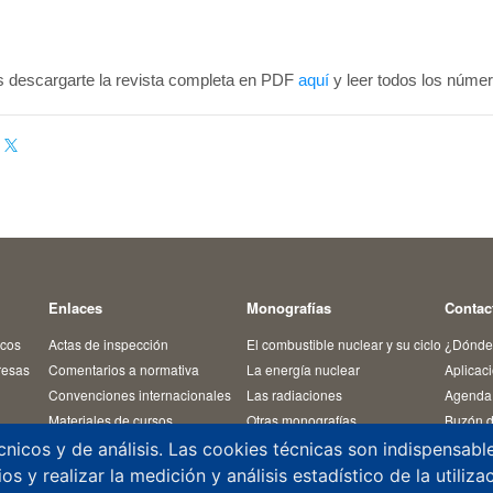
 descargarte la revista completa en PDF
aquí
y leer todos los núme
Enlaces
Monografías
Contac
icos
Actas de inspección
El combustible nuclear y su ciclo
¿Dónde
resas
Comentarios a normativa
La energía nuclear
Aplicac
Convenciones internacionales
Las radiaciones
Agenda 
Materiales de cursos
Otras monografías
Buzón d
Normativa
Residuos radiactivos
Denunci
cnicos y de análisis. Las cookies técnicas son indispensab
Revista Alfa
Temas de interés
Registr
s y realizar la medición y análisis estadístico de la utiliz