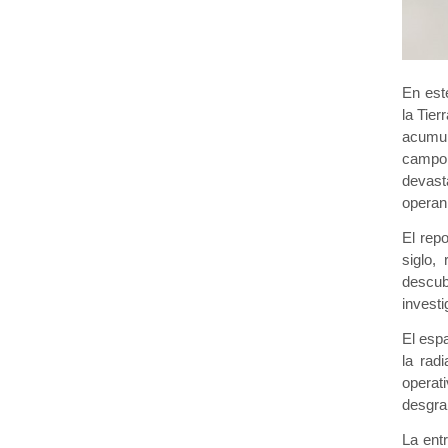
En es
la Tier
acumul
campo 
devast
operan
El repo
siglo,
descubr
investi
El esp
la rad
operat
desgran
La ent