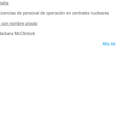
rafía
:
Licencias de personal de operación en centrales nucleares
a con nombre propio
:
Barbara McClintock
Alfa 66