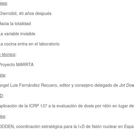
ajes
:
Chernóbil, 40 años después
Hacia la totalidad
a variable invisible
La cocina entra en el laboratorio
o técnico
:
Proyecto MARRTA
sta
:
Ángel Luis Fernández Recuero, editor y consejero delegado de
Jot Do
+D
:
Aplicación de la ICRP 137 a la evaluación de dosis por rdón en lugar d
des
:
CEIDEN, coordinación estratégica para la I+D de fisión nuclear en Esp