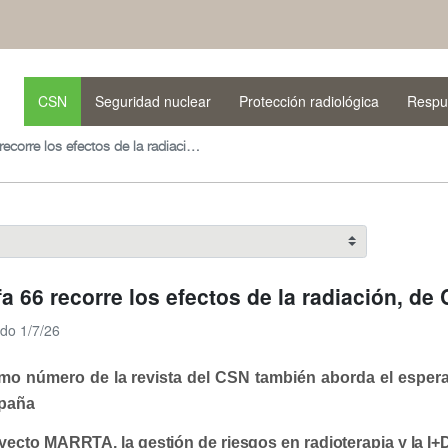
CSN
Seguridad nuclear
Protección radiológica
Respu
Alfa 66 recorre los efectos de la radiación, de Chernóbil a la órbita terrestre
fa 66 recorre los efectos de la radiación, de C
ado 1/7/26
timo número de la revista del CSN también aborda el espera
paña
yecto MARRTA, la gestión de riesgos en radioterapia y la I