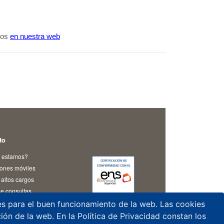
ros
en nuestra web
to
 estamos?
iones móviles
altos cargos
e consultas
as y notificaciones
les para el buen funcionamiento de la web. Las cookies
o del CSN
ación de la web. En la Política de Privacidad constan los