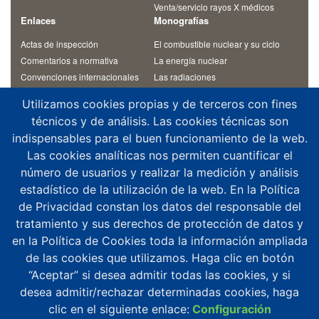
Venta/servicio rayos X médicos
Enlaces
Monografías
Actas de inspección
El combustible nuclear y su ciclo
Comentarios a normativa
La energía nuclear
Convenciones internacionales
Las radiaciones
Materiales de cursos
Otras monografías
Utilizamos cookies propias y de terceros con fines
Normativa
Residuos radiactivos
técnicos y de análisis. Las cookies técnicas son
Revista Alfa
Temas de interés
indispensables para el buen funcionamiento de la web.
Contacto
Las cookies analíticas nos permiten cuantificar el
¿Dónde estamos?
número de usuarios y realizar la medición y análisis
Aplicaciones móviles
estadístico de la utilización de la web. En la Política
Agenda altos cargos
de Privacidad constan los datos del responsable del
Buzón de consultas
tratamiento y sus derechos de protección de datos y
Denuncias y notificaciones
en la Política de Cookies toda la información ampliada
Registro del CSN
de las cookies que utilizamos. Haga clic en botón
“Aceptar” si desea admitir todas las cookies, y si
desea admitir/rechazar determinadas cookies, haga
clic en el siguiente enlace:
Configuración