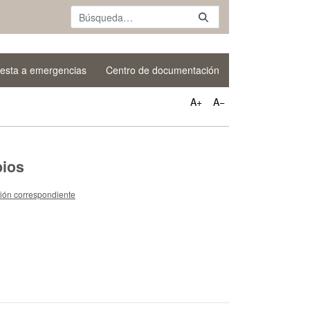
esta a emergencias
Centro de documentación
A+
A−
pios
ción correspondiente