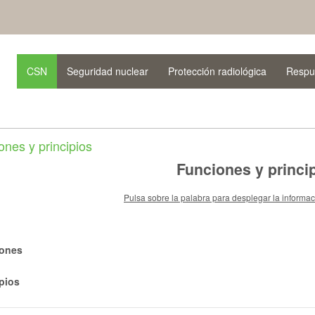
CSN
Seguridad nuclear
Protección radiológica
Respu
ones y principios
Funciones y princi
Pulsa sobre la palabra para desplegar la informa
ones
ipios