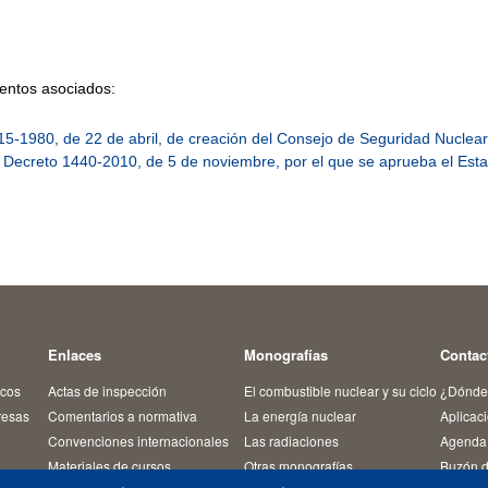
ntos asociados:
15-1980, de 22 de abril, de creación del Consejo de Seguridad Nuclear
 Decreto 1440-2010, de 5 de noviembre, por el que se aprueba el Esta
Enlaces
Monografías
Contac
icos
Actas de inspección
El combustible nuclear y su ciclo
¿Dónde
resas
Comentarios a normativa
La energía nuclear
Aplicac
Convenciones internacionales
Las radiaciones
Agenda 
Materiales de cursos
Otras monografías
Buzón d