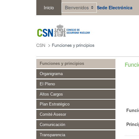
Saltar al contenido principal
Inicio
Sede Electrónica
CSN
Funciones y principios
Funci
Funciones y principios
Organigrama
El Pleno
Altos Cargos
Plan Estratégico
Funci
Comité Asesor
Princ
Comunicación
Transparencia