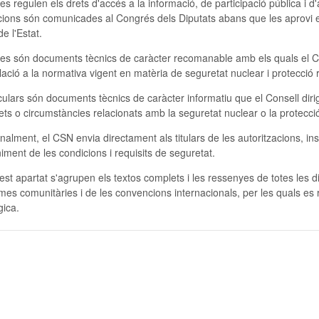
 es regulen els drets d'accés a la informació, de participació pública i 
cions són comunicades al Congrés dels Diputats abans que les aprovi el 
 de l'Estat.
es són documents tècnics de caràcter recomanable amb els quals el CSN
ació a la normativa vigent en matèria de seguretat nuclear i protecció 
culars són documents tècnics de caràcter informatiu que el Consell dirig
ets o circumstàncies relacionats amb la seguretat nuclear o la protecció
nalment, el CSN envia directament als titulars de les autoritzacions, i
ment de les condicions i requisits de seguretat.
st apartat s'agrupen els textos complets i les ressenyes de totes les d
mes comunitàries i de les convencions internacionals, per les quals es r
gica.