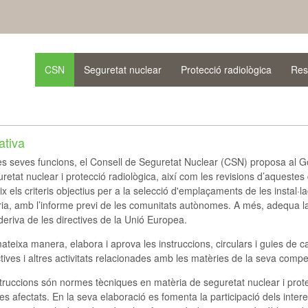
CSN
Seguretat nuclear
Protecció radiològica
Res
tiva
es seves funcions, el Consell de Seguretat Nuclear (CSN) proposa al 
retat nuclear i protecció radiològica, així com les revisions d’aquest
ix els criteris objectius per a la selecció d'emplaçaments de les instal·l
ia, amb l’informe previ de les comunitats autònomes. A més, adequa la 
deriva de les directives de la Unió Europea.
ateixa manera, elabora i aprova les instruccions, circulars i guies de car
tives i altres activitats relacionades amb les matèries de la seva compe
truccions són normes tècniques en matèria de seguretat nuclear i prote
es afectats. En la seva elaboració es fomenta la participació dels intere