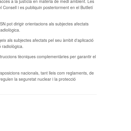
d'accés a la justícia en matèria de medi ambient. Les
Consell i es publiquin posteriorment en el Butlletí
 pot dirigir orientacions als subjectes afectats
radiològica.
eix als subjectes afectats pel seu àmbit d'aplicació
 radiològica.
nstruccions tècniques complementàries per garantir el
isposicions nacionals, tant lleis com reglaments, de
egulen la seguretat nuclear i la protecció