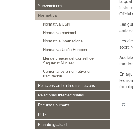
la qual
Subvenciones
instruc
Oficial
Normativa
Les gui
Normativa CSN
amb rel
Normativa nacional
Les cir
Normativa internacional
sobre f
Normativa Unión Europea
Addicio
Llei de creació del Consell de
manteni
Seguretat Nuclear
Comentarios a normativa en
En aque
tramitación
les nor
radiolò
Relacions amb altres institucions
Relaciones internacionales
Recursos humans
R+D
Plan de igualdad