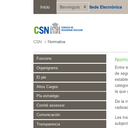
Salta al contingut principal
Inicio
Sede Electrónica
CSN
Normativa
Norma
Funcions
Entre l
Organigrama
de segu
El ple
estable
categor
Altos Cargos
la que 
Pla estratègic
De la m
Comitè assessor
radioac
Comunicación
Les ins
subject
Transparencia