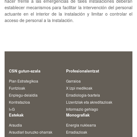
hacer frente a las emergencias de tales instalaciones deberán
establecer mecanismos para facilitar la intervención del personal
actuante en el interior de la instalación y limitar o controlar el
acceso de personal a la instalación.
CSN gutun-azala
Profesionalentzat
Plan Estrategikoa
Garraioa
Funtzioak
X izpi medikoak
Enplegu-deialdia
Erradiologia-txartela
Kontratazioa
Lizentziak eta akreditazioak
I+G
Informazio gehiago
Estekak
Monografiak
Araudia
Energia nuklearra
Araudiari buruzko oharrak
Erradiazioak