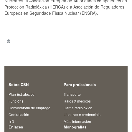
Nucleares, a Asociación Europea de Autoridades competentes en
Protección Radiolóxica (HERCA) e a Asociación de Reguladores
Europeos en Seguridade Física Nuclear (ENSRA).
Sobre CSN
Para profesionais
Plan Estratéxico
Transporte
Funcións
Raios X médicos
Convocatoria de emprego
Carné radiolóxico
Contratación
Licenzas e credenciais
I+D
Máis información
Enlaces
Monografías