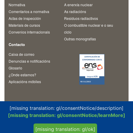
Normativa
A enerxía nuclear
Comentarios a normativa
As radiacións
Actas de inspección
Residuos radiactivos
Materiais de cursos
O combustible nuclear e o seu
Convenios internacionais
ciclo
Outras monografías
Contacto
Caixa de correo
Denuncias e notificacións
Glosario
¿Onde estamos?
Aplicacións móbiles
[missing translation: gl/consentNotice/description]
[missing translation: gl/consentNotice/learnMore]
© 2026 Consejo de Seguridad Nuclear
Política de privacidad y protección de datos
Aviso legal
[missing translation: gl/ok]