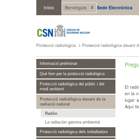
Salta al contingut principal
Inicio
Sede Electrónica
Protecció radiològica
Pregu
Informació preliminar
Què fem per la protecció radiològica
Protecció radiològica del públic i del
El radó
medi ambient
en la n
lugar 
Protecció radiològica davant de la
radiació natural
Aquí ti
Radón
La radiación gamma ambiental
Protecció radiològica dels treballadors