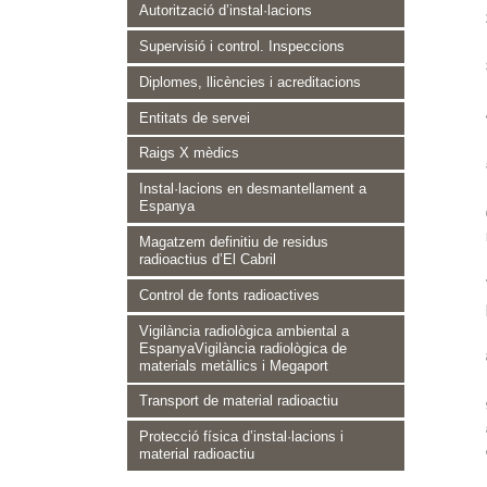
Autorització d’instal·lacions
Supervisió i control. Inspeccions
Diplomes, llicències i acreditacions
Entitats de servei
Raigs X mèdics
Instal·lacions en desmantellament a
Espanya
Magatzem definitiu de residus
radioactius d’El Cabril
Control de fonts radioactives
Vigilància radiològica ambiental a
EspanyaVigilància radiològica de
materials metàllics i Megaport
Transport de material radioactiu
Protecció física d’instal·lacions i
material radioactiu