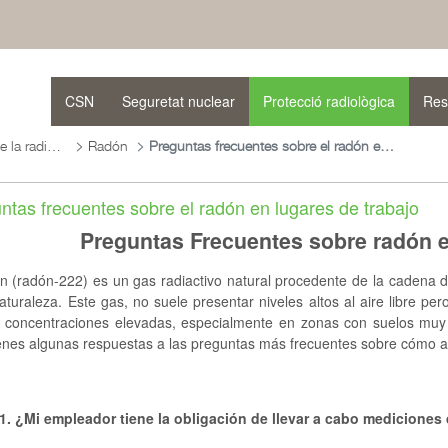
CSN
Seguretat nuclear
Protecció radiològica
Res
Protecció radiològica davant de la radiació natural
Radón
Preguntas frecuentes sobre el radón en lugares de trabajo
ntas frecuentes sobre el radón en lugares de trabajo
Preguntas Frecuentes sobre radón e
n (radón-222) es un gas radiactivo natural procedente de la cadena de
aturaleza. Este gas, no suele presentar niveles altos al aire libre p
a concentraciones elevadas, especialmente en zonas con suelos muy
enes algunas respuestas a las preguntas más frecuentes sobre cómo ac
1. ¿Mi empleador tiene la obligación de llevar a cabo mediciones 