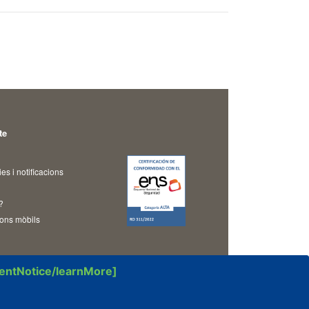
te
s i notificacions
i
?
ions mòbils
sentNotice/learnMore]