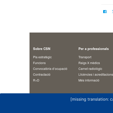
Sobre CSN
Per a professionals
Pla estratègic
Transport
Funcions
Raigs X mèdics
Convocatòria d’ocupació
Carnet radiològic
Contractació
Llicències i acreditacion
R+D
Més informació
[missing translation: 