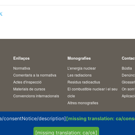
Enllaços
Monografies
Contac
Normativa
L’energia nuclear
Bústia
Comentaris a la normativa
Les radiacions
Denúncie
Actes d'inspecció
Residus radioactius
Glossar
s
Materials de cursos
El combustible nuclear i el seu
On som
Convencions internacionals
cicle
Aplicac
Altres monografies
ca/consentNotice/description]
[missing translation: ca/con
[missing translation: ca/ok]