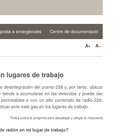
posta a emergències
Centre de documentació
A+
A−
n lugares de trabajo
 desintegración del uranio-238 y, por tanto, ubicuo
ero tiende a acumularse en las viviendas y puede dar
 permeables o con un alto contenido de radio-226.
tuar ante este gas en los lugares de trabajo.
*Pulsa sobre la pregunta para desplegar y plegar la respuesta
de radón en mi lugar de trabajo?