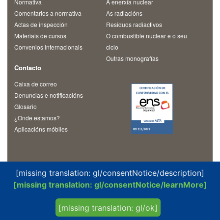
Normativa
A enerxía nuclear
Comentarios a normativa
As radiacións
Actas de inspección
Residuos radiactivos
Materiais de cursos
O combustible nuclear e o seu
Convenios internacionais
ciclo
Outras monografías
Contacto
Caixa de correo
Denuncias e notificacións
Glosario
¿Onde estamos?
Aplicacións móbiles
[missing translation: gl/consentNotice/description]
[missing translation: gl/consentNotice/learnMore]
© 2026 Consejo de Seguridad Nuclear
Política de privacidad y protección de datos
Aviso legal
[missing translation: gl/ok]
Política de cookies
Mapa Web
Twitter CSN
Accesibilidad