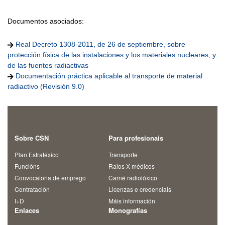
Documentos asociados:
Real Decreto 1308-2011, de 26 de septiembre, sobre
protección física de las instalaciones y los materiales nucleares, y
de las fuentes radiactivas
Documentación práctica aplicable al transporte de material
radiactivo (Revisión 9.0)
Sobre CSN
Para profesionais
Plan Estratéxico
Transporte
Funcións
Raios X médicos
Convocatoria de emprego
Carné radiolóxico
Contratación
Licenzas e credenciais
I+D
Máis información
Enlaces
Monografías