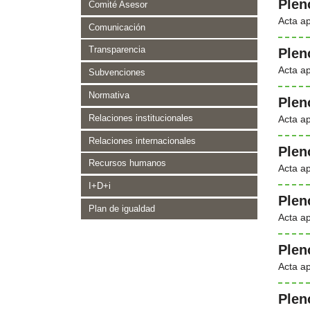
Plen
Comité Asesor
Acta a
Comunicación
Transparencia
Plen
Acta a
Subvenciones
Normativa
Plen
Relaciones institucionales
Acta a
Relaciones internacionales
Plen
Recursos humanos
Acta a
I+D+i
Plen
Plan de igualdad
Acta a
Plen
Acta a
Plen