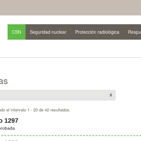
CSN
Seguridad nuclear
Protección radiológica
Respu
as
do el intervalo 1 - 20 de 42 resultados.
o 1297
probada