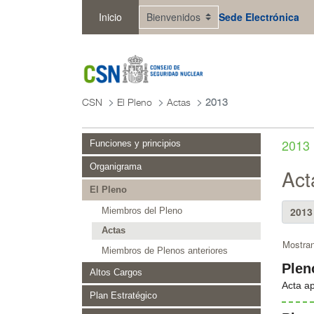
Saltar al contenido principal
Inicio
Sede Electrónica
CSN
El Pleno
Actas
2013
2013
Funciones y principios
Organigrama
Act
El Pleno
Miembros del Pleno
Actas
Mostran
Miembros de Plenos anteriores
Plen
Altos Cargos
Acta a
Plan Estratégico