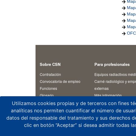
Mapa
Mapa
Mapa
Mapa
Mapa
OFC-
Sobre CSN
Para profesionales
Contratación
Equipos radiactivos méd
Convocatoria de empleo
Carné radiológico y emp
Funciones
externas
Glosario
Más información
I+D
Rayos X médicos
Utilizamos cookies propias y de terceros con fines té
Plan Estratégico
Transporte
analíticas nos permiten cuantificar el número de usuario
Venta/servicio rayos X m
datos del responsable del tratamiento y sus derechos de
clic en botón “Aceptar” si desea admitir todas la