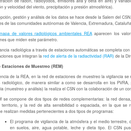
tración de radón, radioyodos, emisores alfa y beta en aire) y variab
ón y velocidad del viento, precipitación y presión atmosférica).
pción, gestión y análisis de los datos se hace desde la Salem del CSN
des de las comunidades autónomas de Valencia, Extremadura, Cataluña 
mapa de valores radiológicos ambientales REA
aparecen los valor
ones que miden este parámetro.
lancia radiológica a través de estaciones automáticas se completa con
aciones que integran la
red de alerta de la radiactividad (RAR)
de la Dir
 Estaciones de Muestreo (REM)
encia de la REA, en la red de estaciones de muestreo la vigilancia se
is radiológico, de manera similar a como se desarrolla en los PVRA,
cia (muestreo y análisis) la realiza el CSN con la colaboración de un co
 se compone de dos tipos de redes complementarias: la red densa,
l territorio, y la red de alta sensibilidad o espaciada, en la que 
se realizan medidas pertenecientes a dos tipos de programas:
El programa de vigilancia de la atmósfera y el medio terrestre, c
en suelos, aire, agua potable, leche y dieta tipo. El CSN 