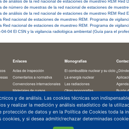
 de análisis de la red nacional de estaciones de muestreo REM Red
 de número de muestras de la red nacional de estaciones de mues
 de análisis de la red nacional de estaciones de muestreo REM Red
 Red nacional de estaciones de muestreo REM. Programa de vigilancia 
 Red nacional de estaciones de muestreo REM. Programa de vigilancia
04-04 El CSN y la vigilancia radiológica ambiental (Guía para el profe
Enlaces
Monografías
Contac
icos
Actas de inspección
El combustible nuclear y su ciclo
¿Dónde
resas
Comentarios a normativa
La energía nuclear
Aplicac
Convenciones internacionales
Las radiaciones
Agenda 
Materiales de cursos
Otras monografías
Buzón d
Normativa
Residuos radiactivos
Denunci
cnicos y de análisis. Las cookies técnicas son indispensab
Revista Alfa
Temas de interés
Registr
s y realizar la medición y análisis estadístico de la utiliz
édicos
 protección de datos y en la Política de Cookies toda la 
s cookies, y si desea admitir/rechazar determinadas cookies,