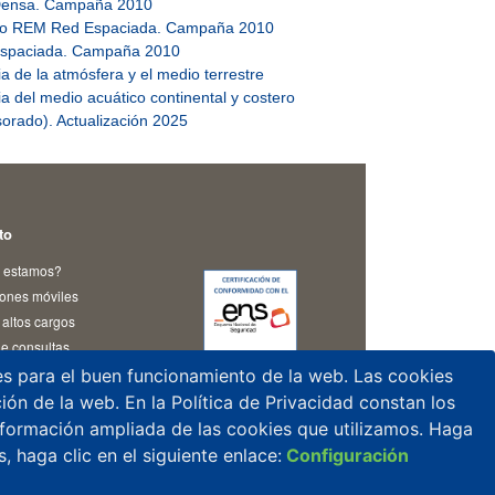
 Densa. Campaña 2010
treo REM Red Espaciada. Campaña 2010
 Espaciada. Campaña 2010
de la atmósfera y el medio terrestre
 del medio acuático continental y costero
sorado). Actualización 2025
to
 estamos?
iones móviles
altos cargos
e consultas
as y notificaciones
les para el buen funcionamiento de la web. Las cookies
o del CSN
ación de la web. En la Política de Privacidad constan los
información ampliada de las cookies que utilizamos. Haga
 haga clic en el siguiente enlace:
Configuración