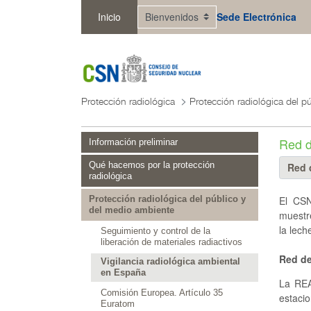
Saltar al contenido principal
Inicio
Sede Electrónica
Protección radiológica
Red d
Información preliminar
Qué hacemos por la protección
radiológica
El CSN
Protección radiológica del público y
del medio ambiente
muestre
la lech
Seguimiento y control de la
liberación de materiales radiactivos
Red de
Vigilancia radiológica ambiental
en España
La REA 
Comisión Europea. Artículo 35
estaci
Euratom