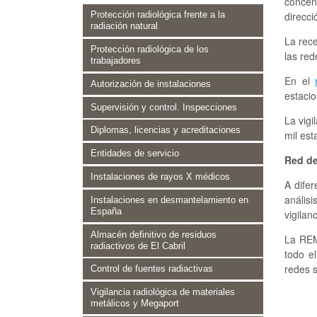
concen
direcci
Protección radiológica frente a la
radiación natural
La rece
Protección radiológica de los
las re
trabajadores
En el
Autorización de instalaciones
estaci
Supervisión y control. Inspecciones
La vigi
Diplomas, licencias y acreditaciones
mil est
Entidades de servicio
Red de
Instalaciones de rayos X médicos
A difer
anális
Instalaciones en desmantelamiento en
España
vigilan
Almacén definitivo de residuos
La REM
radiactivos de El Cabril
todo e
redes 
Control de fuentes radiactivas
Vigilancia radiológica de materiales
metálicos y Megaport