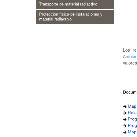
Transporte de material radiactivo
Protección física de instalaciones y
material radiactivo
Los re
Ambie
valores
Docume
Mapa
Rela
Prog
Prog
Mapa