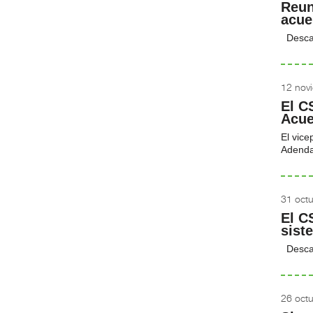
Reun
acue
Desca
12 nov
El C
Acue
El vice
Adenda
31 oct
El C
sist
Desca
26 oct