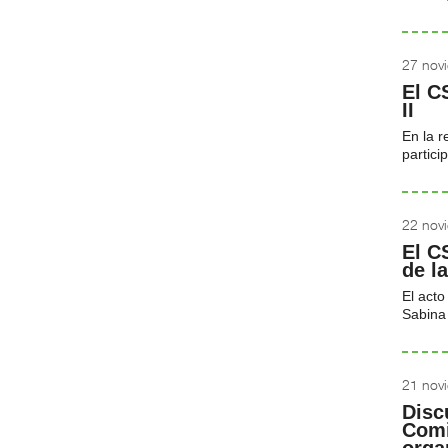
27 nov
El C
II
En la r
partici
22 nov
El C
de l
El acto
Sabina
21 nov
Disc
Comi