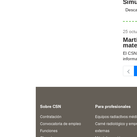
Simu
Desca
25 oct
Mart
mate
El CSN 
informa
Sobre CSN
Para profesionales
Contratación
Equipos radiactivos méd
Convocatoria de empleo
Carné radiológico y emp
Funciones
externas