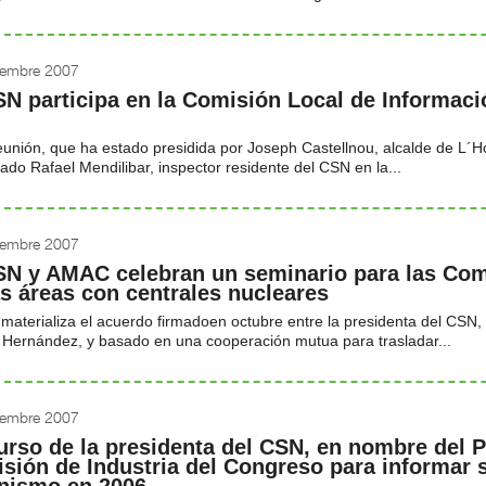
iembre 2007
SN participa en la Comisión Local de Informació
eunión, que ha estado presidida por Joseph Castellnou, alcalde de L´Ho
pado Rafael Mendilibar, inspector residente del CSN en la...
iembre 2007
SN y AMAC celebran un seminario para las Com
as áreas con centrales nucleares
 materializa el acuerdo firmadoen octubre entre la presidenta del CS
 Hernández, y basado en una cooperación mutua para trasladar...
iembre 2007
urso de la presidenta del CSN, en nombre del P
sión de Industria del Congreso para informar s