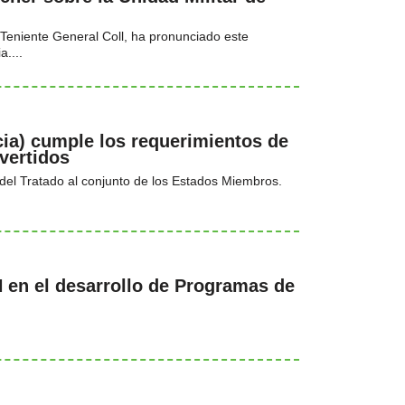
 Teniente General Coll, ha pronunciado este
....
cia) cumple los requerimientos de
vertidos
5 del Tratado al conjunto de los Estados Miembros.
 en el desarrollo de Programas de