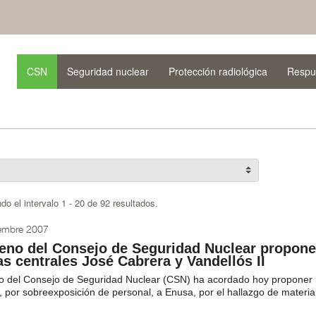
CSN
Seguridad nuclear
Protección radiológica
Respu
do el intervalo 1 - 20 de 92 resultados.
iembre 2007
leno del Consejo de Seguridad Nuclear propon
las centrales José Cabrera y Vandellós II
no del Consejo de Seguridad Nuclear (CSN) ha acordado hoy proponer 
 por sobreexposición de personal, a Enusa, por el hallazgo de material