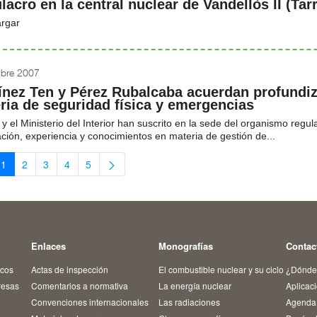
lacro en la central nuclear de Vandellòs II (Tar
rgar
ubre 2007
ínez Ten y Pérez Rubalcaba acuerdan profundiz
ria de seguridad física y emergencias
y el Ministerio del Interior han suscrito en la sede del organismo reg
ción, experiencia y conocimientos en materia de gestión de...
1
2
3
4
5
Página
Página
Página
Página
Página
Enlaces
Monografías
Contac
icos
Actas de inspección
El combustible nuclear y su ciclo
¿Dónde
resas
Comentarios a normativa
La energía nuclear
Aplicac
Convenciones internacionales
Las radiaciones
Agenda 