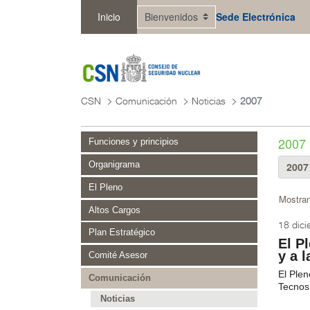
Saltar al contenido principal
Inicio
Sede Electrónica
CSN
Comunicación
Noticias
2007
2007
Funciones y principios
Organigrama
El Pleno
Mostran
Altos Cargos
18 dic
Plan Estratégico
El P
y a 
Comité Asesor
El Ple
Comunicación
Tecnos,
Noticias