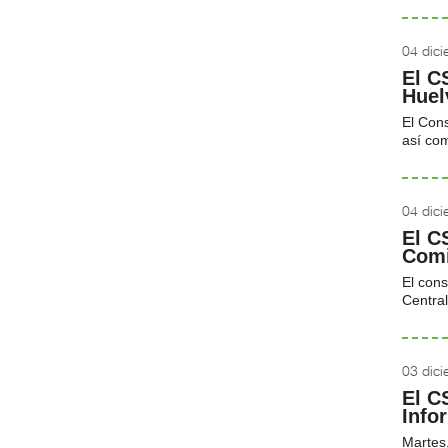
04 dic
El C
Huel
El Cons
así com
04 dic
El C
Comi
El cons
Centra
03 dic
El C
Info
Martes