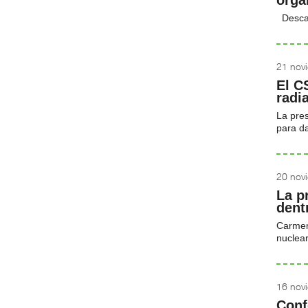
orga
Desca
21 nov
El C
radi
La pre
para da
20 nov
La p
dent
Carmen 
nuclear
16 nov
Conf