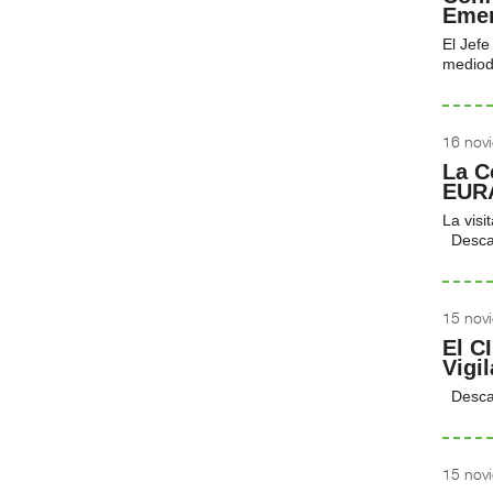
Emer
El Jefe
mediodí
16 nov
La C
EURA
La visi
Desca
15 nov
El C
Vigi
Desca
15 nov