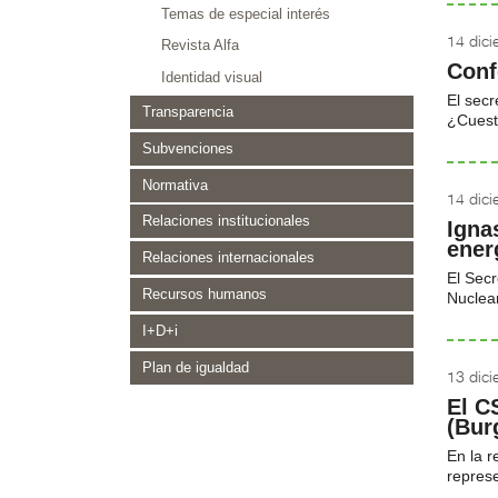
Temas de especial interés
14 dic
Revista Alfa
Conf
Identidad visual
El secr
Transparencia
¿Cuesti
Subvenciones
Normativa
14 dic
Relaciones institucionales
Igna
ener
Relaciones internacionales
El Secr
Recursos humanos
Nuclear
I+D+i
Plan de igualdad
13 dic
El C
(Bur
En la r
represe