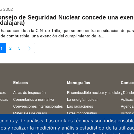
o 2002
onsejo de Seguridad Nuclear concede una exenci
dalajara)
ha concedido a la C.N. de Trillo, que se encuentra en situación de pa
 de combustible, una exención del cumplimiento de la...
1
2
3
Página
Página
Página
Enlaces
Monografías
Contac
icos
Actas de inspección
El combustible nuclear y su ciclo
¿Dónde
resas
Comentarios a normativa
La energía nuclear
Aplicac
Convenciones internacionales
Las radiaciones
Agenda 
Materiales de cursos
Otras monografías
Buzón d
Normativa
Residuos radiactivos
Denunci
cnicos y de análisis. Las cookies técnicas son indispensab
Revista Alfa
Temas de interés
Registr
s y realizar la medición y análisis estadístico de la utiliz
édicos