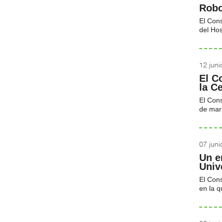
Robo
El Cons
del Hos
12 jun
El C
la C
El Con
de marz
07 jun
Un e
Univ
El Cons
en la q