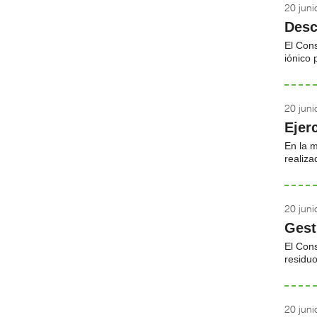
20 jun
Desc
El Con
iónico 
20 jun
Ejer
En la m
realiza
20 jun
Gest
El Con
residuo
20 jun