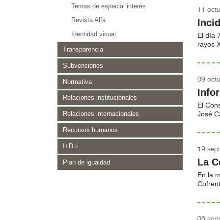
Temas de especial interés
11 oct
Revista Alfa
Inci
Identidad visual
El día 
rayos X
Transparencia
Subvenciones
09 oct
Normativa
Info
Relaciones institucionales
El Cons
José C
Relaciones internacionales
Recursos humanos
I+D+i
19 sep
La C
Plan de igualdad
En la 
Cofrent
06 ago