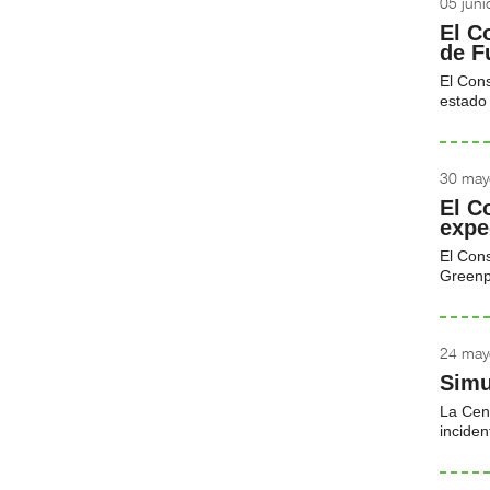
05 jun
El C
de F
El Cons
estado 
30 may
El C
expe
El Cons
Greenpe
24 may
Simu
La Cent
inciden