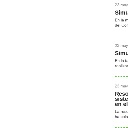
23 may
Simu
En la m
del Co
23 may
Simu
En la t
realiza
23 may
Reso
sist
en e
La reso
ha cola