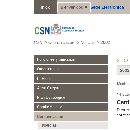
Saltar al contenido principal
Inicio
Sede Electrónica
CSN
Comunicación
Noticias
2002
2002
Funciones y principios
Organigrama
El Pleno
Mostran
Altos Cargos
14 oct
Plan Estratégico
Cent
Comité Asesor
Dentro 
corresp
Comunicación
Noticias