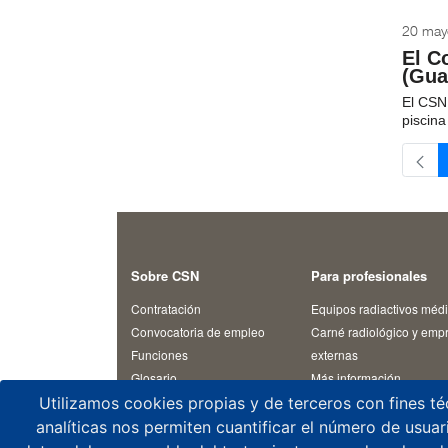
20 may
El C
(Gua
El CSN 
piscina
Sobre CSN
Para profesionales
Contratación
Equipos radiactivos méd
Convocatoria de empleo
Carné radiológico y emp
Funciones
externas
Glosario
Más información
I+D
Rayos X médicos
Utilizamos cookies propias y de terceros con fines té
Plan Estratégico
Transporte
analíticas nos permiten cuantificar el número de usuario
Venta/servicio rayos X m