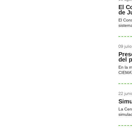
El C
de J
El Cons
sistema
09 juli
Pres
del 
En la m
CIEMAT 
22 jun
Simu
La Cen
simulac