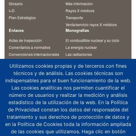
Glosario
Más información
I+D
Rayos X médicos
Plan Estratégico
Transporte
Venta/servicio rayos X médicos
Enlaces
Monografías
Actas de inspección
El combustible nuclear y su ciclo
Comentarios a normativa
La energía nuclear
Convenciones internacionales
Las radiaciones
Materiales de cursos
Otras monografías
Utilizamos cookies propias y de terceros con fines
Normativa
Residuos radiactivos
técnicos y de análisis. Las cookies técnicas son
Revista Alfa
Temas de interés
indispensables para el buen funcionamiento de la web.
Contacto
Las cookies analíticas nos permiten cuantificar el
¿Dónde estamos?
número de usuarios y realizar la medición y análisis
Aplicaciones móviles
estadístico de la utilización de la web. En la Política
Agenda altos cargos
de Privacidad constan los datos del responsable del
Buzón de consultas
tratamiento y sus derechos de protección de datos y
Denuncias y notificaciones
en la Política de Cookies toda la información ampliada
Registro del CSN
de las cookies que utilizamos. Haga clic en botón