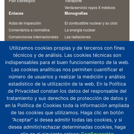
Plan Estratégico
Transporte
Venta/servicio rayos X médicos
Enlaces
Monografías
Actas de inspección
El combustible nuclear y su ciclo
Comentarios a normativa
La energía nuclear
Convenciones internacionales
Las radiaciones
Materiales de cursos
Otras monografías
Utilizamos cookies propias y de terceros con fines
Normativa
Residuos radiactivos
técnicos y de análisis. Las cookies técnicas son
Revista Alfa
Temas de interés
indispensables para el buen funcionamiento de la web.
Contacto
Las cookies analíticas nos permiten cuantificar el
¿Dónde estamos?
número de usuarios y realizar la medición y análisis
Aplicaciones móviles
estadístico de la utilización de la web. En la Política
Agenda altos cargos
de Privacidad constan los datos del responsable del
Buzón de consultas
tratamiento y sus derechos de protección de datos y
Denuncias y notificaciones
en la Política de Cookies toda la información ampliada
Registro del CSN
de las cookies que utilizamos. Haga clic en botón
“Aceptar” si desea admitir todas las cookies, y si
desea admitir/rechazar determinadas cookies, haga