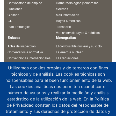
Convocatoria de empleo
Carné radiológico y empresas
Funciones
externas
Glosario
Más información
I+D
Rayos X médicos
Plan Estratégico
Transporte
Venta/servicio rayos X médicos
Enlaces
Monografías
Actas de inspección
El combustible nuclear y su ciclo
Comentarios a normativa
La energía nuclear
Convenciones internacionales
Las radiaciones
Materiales de cursos
Otras monografías
Utilizamos cookies propias y de terceros con fines
Normativa
Residuos radiactivos
técnicos y de análisis. Las cookies técnicas son
Revista Alfa
Temas de interés
indispensables para el buen funcionamiento de la web.
Contacto
Las cookies analíticas nos permiten cuantificar el
¿Dónde estamos?
número de usuarios y realizar la medición y análisis
Aplicaciones móviles
estadístico de la utilización de la web. En la Política
Agenda altos cargos
de Privacidad constan los datos del responsable del
Buzón de consultas
tratamiento y sus derechos de protección de datos y
Denuncias y notificaciones