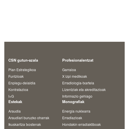
CSN gutun-azala
Profesionalentzat
Plan Estrategikoa
Garraioa
Funtzioak
X izpi medikoak
Enplegu-deialdia
Erradiologia-txartela
Kontratazioa
Lizentziak eta akreditazioak
I+G
Informazio gehiago
Estekak
Monografiak
Araudia
Energia nuklearra
Araudiari buruzko oharrak
Erradiazioak
Ikuskaritza txostenak
Hondakin erradiaktiboak