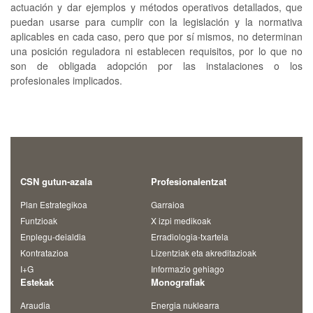
actuación y dar ejemplos y métodos operativos detallados, que
puedan usarse para cumplir con la legislación y la normativa
aplicables en cada caso, pero que por sí mismos, no determinan
una posición reguladora ni establecen requisitos, por lo que no
son de obligada adopción por las instalaciones o los
profesionales implicados.
CSN gutun-azala
Profesionalentzat
Plan Estrategikoa
Garraioa
Funtzioak
X izpi medikoak
Enplegu-deialdia
Erradiologia-txartela
Kontratazioa
Lizentziak eta akreditazioak
I+G
Informazio gehiago
Estekak
Monografiak
Araudia
Energia nuklearra