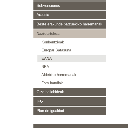
Subvenciones
Araudia
Beste erakunde batzuekiko harremanak
Nazioartekoa
Konbentzioak
Europar Batasuna
EANA
NEA
Aldebiko harremanak
Foro handiak
Giza baliabideak
I+G
Plan de igualdad