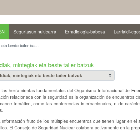
SN
Segurtasun nuklearra
Erradiologia-babesa
Larrialdi-eg
Hitzaldiak, mintegiak eta beste tailer batzuk
ldiak, mintegiak eta beste tailer batzuk
 las herramientas fundamentales del Organismo Internacional de Ener
ción relacionada con la seguridad es la organización de encuentros ci
lcance temático, como las conferencias internacionales, o de carácte
s.
 información fruto de los múltiples encuentros que tienen lugar en el
lico. El Consejo de Seguridad Nuclear colabora activamente en la prep