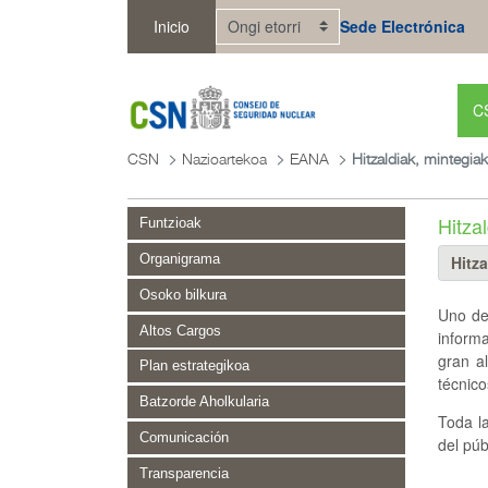
Eduki nagusira joan
Inicio
Sede Electrónica
C
CSN
Nazioartekoa
EANA
Hitza
Funtzioak
Organigrama
Osoko bilkura
Uno de
Altos Cargos
informa
gran a
Plan estrategikoa
técnico
Batzorde Aholkularia
Toda la
Comunicación
del púb
Transparencia