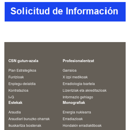
CSN gutun-azala
Profesionalentzat
Plan Estrategikoa
Garraioa
Funtzioak
X izpi medikoak
Enplegu-deialdia
Erradiologia-txartela
Kontratazioa
Lizentziak eta akreditazioak
I+G
Informazio gehiago
Estekak
Monografiak
Araudia
Energia nuklearra
Araudiari buruzko oharrak
Erradiazioak
Ikuskaritza txostenak
Hondakin erradiaktiboak