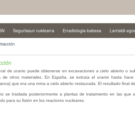
SN
Segurtasun nuklearra
Erradiologia-babesa
Larrialdi-eg
tracción
cción
eral de uranio puede obtenerse en excavaciones a cielo abierto o su
a de otros materiales. En España, se extraía el uranio hasta hace
nca) que era una mina a cielo abierto restaurada. El resultado final d
nio se traslada posteriormente a plantas de tratamiento en las que s
o para su fisión en los reactores nucleares.