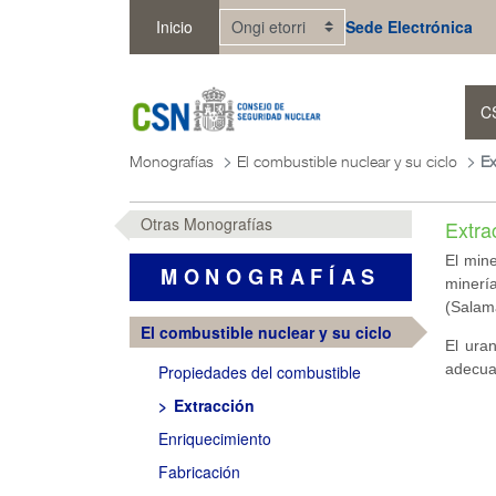
Eduki nagusira joan
Inicio
Sede Electrónica
C
Monografías
El combustible nuclear y su ciclo
Ex
Otras Monografías
Extra
El min
MONOGRAFÍAS
minerí
(Salama
El combustible nuclear y su ciclo
El ura
adecuad
Propiedades del combustible
Extracción
Enriquecimiento
Fabricación