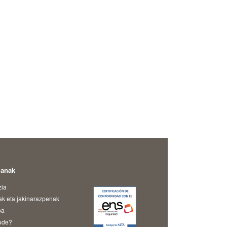
manak
zia
ak eta jakinarazpenak
oa
ude?