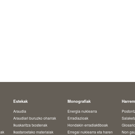
Estekak
Monografiak
Harre
Araudia
Energia nuklearra
Postont
Araudiari buruzko oharrak
Erradiazioak
Salaket
Ikuskaritza txostenak
Hondakin erradiaktiboak
Glosari
oak
Ikastaroetako materialak
Erregai nuklearra eta haren
Non ga