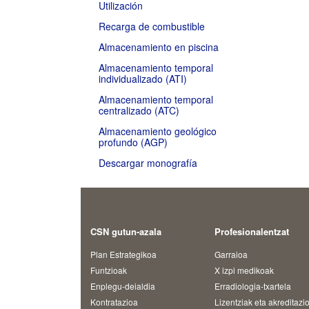
Utilización
Recarga de combustible
Almacenamiento en piscina
Almacenamiento temporal
individualizado (ATI)
Almacenamiento temporal
centralizado (ATC)
Almacenamiento geológico
profundo (AGP)
Descargar monografía
CSN gutun-azala
Profesionalentzat
Plan Estrategikoa
Garraioa
Funtzioak
X izpi medikoak
Enplegu-deialdia
Erradiologia-txartela
Kontratazioa
Lizentziak eta akreditazi