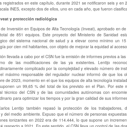
 registrados en este capítulo, durante 2021 se notificaron seis y en 
scala INES, excepto dos de ellos, uno en cada año, que fueron clasific
nveat y protección radiológica
 de Inversión en Equipos de Alta Tecnología (Inveat), aprobado en de 
total de 851 equipos. Este proyecto del Ministerio de Sanidad est
ógico del sistema nacional de salud y a elevar como mínimo un 15
gía por cien mil habitantes, con objeto de mejorar la equidad al acceso e
ión llevada a cabo por el CSN fue la emisión de informes previos a las
mo de las modificaciones de las ya existentes. Lentijo recon
dinariamente complicado por la complejidad y elevado número de insta
, el máximo responsable del regulador nuclear informó de que los ob
re de 2023, momento en el que los equipos de alta tecnología instalad
uponen un 99,65 % del total de los previsto en el Plan. Por este mot
al técnico del CSN y de las comunidades autónomas con encomien
dinario para optimizar los tiempos y por la gran calidad de sus informe
arlos Lentijo también repasó la protección de los trabajadores, d
o y del medio ambiente. Expuso que el número de personas expuestas
iones ionizantes en 2022 era de 114.444, lo que supone un incremen
4 respecto a 2021. En este sentido, el CSN lleva un control de las dos