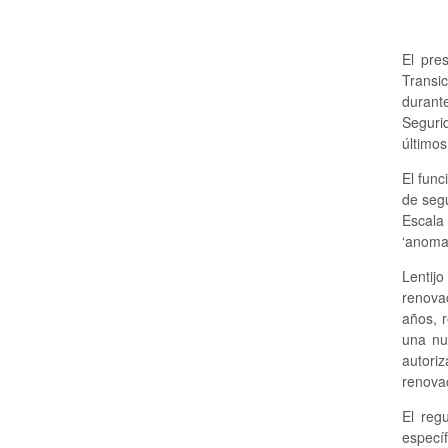
El pre
Transic
durante
Segurid
últimos
El func
de segu
Escala
‘anomal
Lentij
renovac
años, r
una nu
autoriz
renovac
El reg
especí