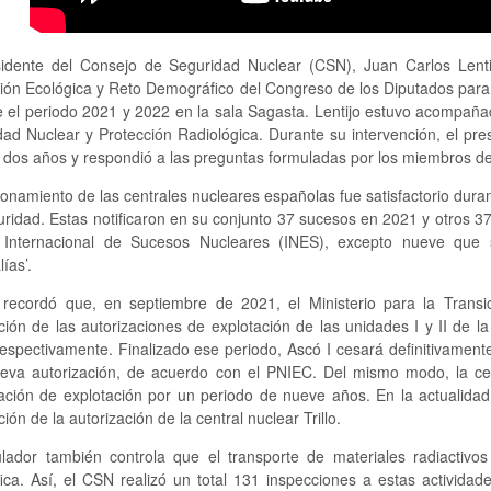
sidente del Consejo de Seguridad Nuclear (CSN), Juan Carlos Lent
ión Ecológica y Reto Demográfico del Congreso de los Diputados para 
 el periodo 2021 y 2022 en la sala Sagasta. Lentijo estuvo acompañad
ad Nuclear y Protección Radiológica. Durante su intervención, el pre
 dos años y respondió a las preguntas formuladas por los miembros de
ionamiento de las centrales nucleares españolas fue satisfactorio durant
ridad. Estas notificaron en su conjunto 37 sucesos en 2021 y otros 37 
 Internacional de Sucesos Nucleares (INES), excepto nueve que 
ías’.
o recordó que, en septiembre de 2021, el Ministerio para la Trans
ión de las autorizaciones de explotación de las unidades I y II de l
espectivamente. Finalizado ese periodo, Ascó I cesará definitivamente 
eva autorización, de acuerdo con el PNIEC. Del mismo modo, la cen
ación de explotación por un periodo de nueve años. En la actualidad,
ión de la autorización de la central nuclear Trillo.
ulador también controla que el transporte de materiales radiactiv
fica. Así, el CSN realizó un total 131 inspecciones a estas activida