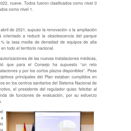
2022, nueve. Todos fueron clasificados como nivel 0
ados como nivel 1.
abril de 2021, supuso la renovación o la ampliación
á orientado a reducir la obsolescencia del parque
 % la tasa media de densidad de equipos de alta
n todo el territorio nacional.
 autorizaciones de las nuevas instalaciones médicas,
oció que para el Consejo ha supuesto “un reto
laciones y por los cortos plazos disponibles”. Pese
jetivos principales del Plan estaban cumplidos en
os en los centros sanitarios del Sistema Nacional de
ivo, el presidente del regulador quiso felicitar al
da de funciones de evaluación, por su esfuerzo
s.
el
 a
to
is