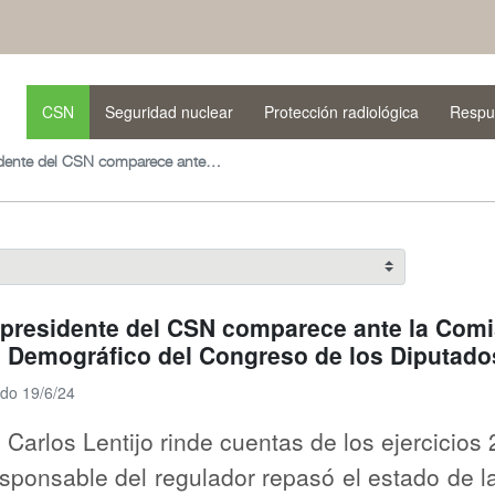
CSN
Seguridad nuclear
Protección radiológica
Respu
El presidente del CSN comparece ante la Comisión de Transición Energética y Reto Demográfico del Congreso de los Diputados
 presidente del CSN comparece ante la Comi
 Demográfico del Congreso de los Diputado
ado 19/6/24
 Carlos Lentijo rinde cuentas de los ejercicios
esponsable del regulador repasó el estado de l