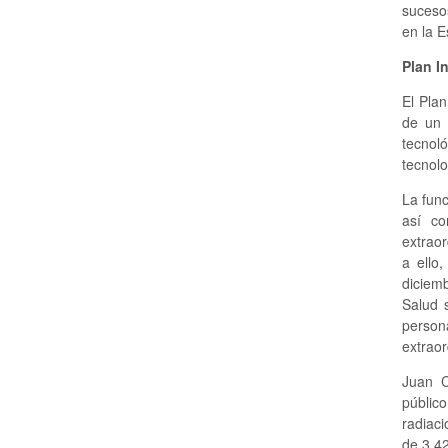
sucesos
en la E
Plan I
El Plan
de un 
tecnol
tecnolo
La func
así co
extraor
a ello
diciemb
Salud s
person
extraor
Juan C
públic
radiac
de 3.42