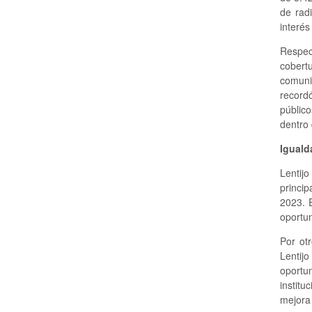
de rad
interés
Respec
cobert
comuni
record
público
dentro 
Iguald
Lentij
princi
2023. 
oportu
Por ot
Lentijo
oportu
institu
mejora 