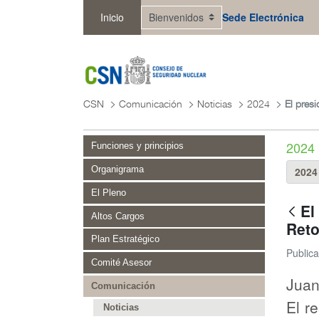
Saltar al contenido principal
Inicio
Sede Electrónica
CSN
Comunicación
Noticias
2024
2024
Funciones y principios
Organigrama
El Pleno
El
Altos Cargos
Reto
Plan Estratégico
Public
Comité Asesor
Juan
Comunicación
El r
Noticias