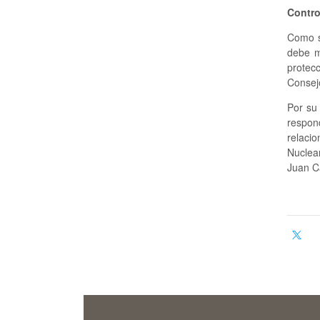
Contro
Como s
debe m
protec
Consej
Por su 
respon
relaci
Nuclea
Juan C