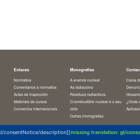
Enlaces
Monografías
Contac
Normativa
A enerxía nuclear
Caixa d
Comentarios a normativa
As radiacións
Denunci
Actas de inspección
Residuos radiactivos
Glosari
Materiais de cursos
O combustible nuclear e o seu
¿Onde 
Convenios internacionais
ciclo
Aplicac
Outras monografías
 gl/consentNotice/description]
[missing translation: gl/con