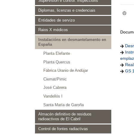
Supervisión e control. Inspeccións
Diplomas, licenzas e credenciais
Entidades de servizo
Raios X médicos
Docume
Instalacións en desmantelamento en
España
Desm
Inst
Planta Elefante
emplaz
Planta Quercus
Real
GS 1
Fábrica Uranio de Andújar
Ciemat/Pimic
José Cabrera
Vandellós I
Santa María de Garoña
Almacén definitivo de residuos
radioactivos de El Cabril
Control de fontes radiactivas