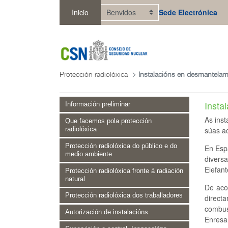
Saltar ao contido principal
Inicio
Sede Electrónica
Protección radiolóxica
Insta
Información preliminar
As inst
Que facemos pola protección
súas ac
radiolóxica
Protección radiolóxica do público e do
En Espa
medio ambiente
diversa
Elefant
Protección radiolóxica fronte á radiación
natural
De aco
Protección radiolóxica dos traballadores
direct
combus
Autorización de instalacións
Enresa