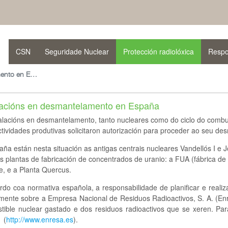
CSN
Seguridade Nuclear
Protección radiolóxica
Respo
Instalacións en desmantelamento en España
lacións en desmantelamento en España
alacións en desmantelamento, tanto nucleares como do ciclo do combus
tividades produtivas solicitaron autorización para proceder ao seu d
ña están nesta situación as antigas centrais nucleares Vandellós I e J
s plantas de fabricación de concentrados de uranio: a FUA (fábrica de
e, e a Planta Quercus.
rdo coa normativa española, a responsabilidade de planificar e reali
amente sobre a Empresa Nacional de Residuos Radioactivos, S. A. (En
tible nuclear gastado e dos residuos radioactivos que se xeren. Par
 (
http://www.enresa.es
).