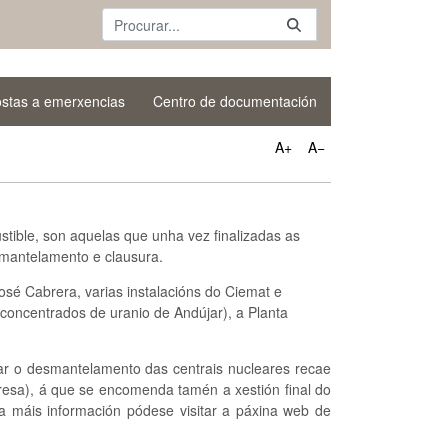
stas a emerxencias
Centro de documentación
A+
A−
tible, son aquelas que unha vez finalizadas as
esmantelamento e clausura.
osé Cabrera, varias instalacións do Ciemat e
 concentrados de uranio de Andújar), a Planta
zar o desmantelamento das centrais nucleares recae
resa), á que se encomenda tamén a xestión final do
a máis información pódese visitar a páxina web de