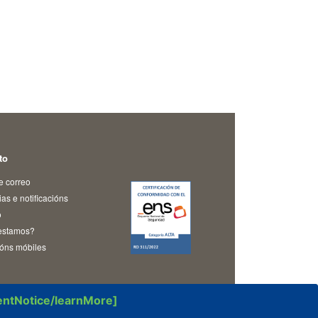
to
e correo
as e notificacións
o
estamos?
ións móbiles
sentNotice/learnMore]