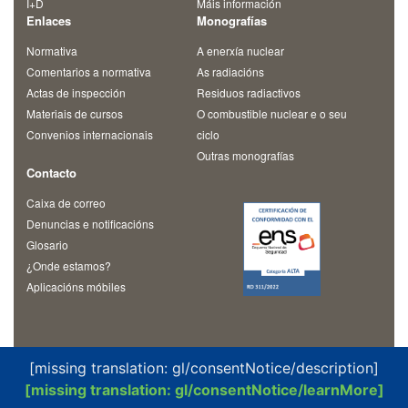
I+D
Máis información
Enlaces
Monografías
Normativa
A enerxía nuclear
Comentarios a normativa
As radiacións
Actas de inspección
Residuos radiactivos
Materiais de cursos
O combustible nuclear e o seu
Convenios internacionais
ciclo
Outras monografías
Contacto
Caixa de correo
Denuncias e notificacións
Glosario
¿Onde estamos?
Aplicacións móbiles
[missing translation: gl/consentNotice/description]
[missing translation: gl/consentNotice/learnMore]