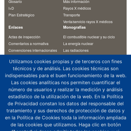
Glosario
Más información
I+D
Rayos X médicos
Plan Estratégico
Transporte
Venta/servicio rayos X médicos
Enlaces
Monografías
Actas de inspección
El combustible nuclear y su ciclo
Comentarios a normativa
La energía nuclear
Convenciones internacionales
Las radiaciones
Materiales de cursos
Otras monografías
Utilizamos cookies propias y de terceros con fines
Normativa
Residuos radiactivos
técnicos y de análisis. Las cookies técnicas son
Revista Alfa
Temas de interés
indispensables para el buen funcionamiento de la web.
Contacto
Las cookies analíticas nos permiten cuantificar el
¿Dónde estamos?
número de usuarios y realizar la medición y análisis
Aplicaciones móviles
estadístico de la utilización de la web. En la Política
Agenda altos cargos
de Privacidad constan los datos del responsable del
Buzón de consultas
tratamiento y sus derechos de protección de datos y
Denuncias y notificaciones
en la Política de Cookies toda la información ampliada
Registro del CSN
de las cookies que utilizamos. Haga clic en botón