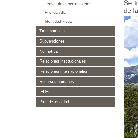
Se t
Temas de especial interés
de l
Revista Alfa
Identidad visual
Transparencia
Subvenciones
Normativa
Relaciones institucionales
Relaciones internacionales
Recursos humanos
I+D+i
Plan de igualdad