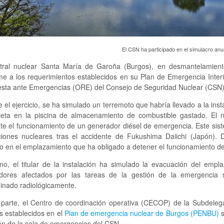
El CSN ha participado en el simulacro an
tral nuclear Santa María de Garoña (Burgos), en desmantelamiento
e a los requerimientos establecidos en su Plan de Emergencia Interio
sta ante Emergencias (ORE) del Consejo de Seguridad Nuclear (CSN) 
 el ejercicio, se ha simulado un terremoto que habría llevado a la inst
ieta en la piscina de almacenamiento de combustible gastado. El 
te el funcionamiento de un generador diésel de emergencia. Este sist
aciones nucleares tras el accidente de Fukushima Daiichi (Japón).
io en el emplazamiento que ha obligado a detener el funcionamiento d
mo, el titular de la instalación ha simulado la evacuación del empl
adores afectados por las tareas de la gestión de la emergencia s
inado radiológicamente.
 parte, el Centro de coordinación operativa (CECOP) de la Subdelega
s establecidos en el
Plan de emergencia nuclear de Burgos (PENBU)
s
ón de la sala de emergencias del CSN.