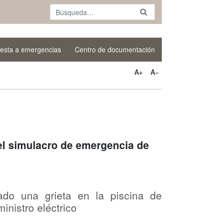
esta a emergencias
Centro de documentación
A+
A−
el simulacro de emergencia de
do una grieta en la piscina de
nistro eléctrico