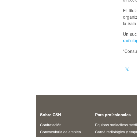
El tit
organi
la Sal
Un suc
radioló
*Consu
Sobre CSN
Para profesionales
Contratación
Equipos radiactivos méd
Convocatoria de empleo
Carné radiológico y emp