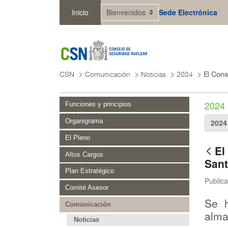
Saltar al contenido principal
Inicio
Sede Electrónica
CSN
Comunicación
Noticias
2024
2024
Funciones y principios
Organigrama
El Pleno
El
Altos Cargos
Sant
Plan Estratégico
Public
Comité Asesor
Se h
Comunicación
alma
Noticias