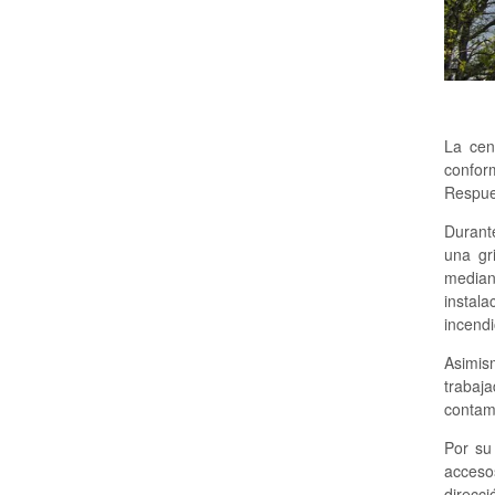
La cen
conform
Respue
Durante
una gr
median
instal
incend
Asimis
trabaj
contam
Por su
acceso
direcci