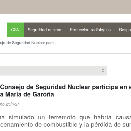
CSN
Seguridad nuclear
Protección radiológica
Respu
El Consejo de Seguridad Nuclear participa en el simulacro de emergencia de Santa María de Garoña
 Consejo de Seguridad Nuclear participa en 
a María de Garoña
ado 25/4/24
a simulado un terremoto que habría causa
cenamiento de combustible y la pérdida de sumi