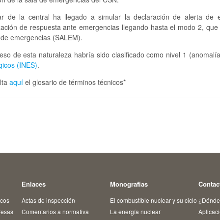
ular de la central ha llegado a simular la declaración de alerta d
zación de respuesta ante emergencias llegando hasta el modo 2, que i
a de emergencias (SALEM).
eso de esta naturaleza habría sido clasificado como nivel 1 (anomalí
gicos (INES)
.
lta
aquí
el glosario de términos técnicos*
Enlaces
Monografías
Contac
icos
Actas de inspección
El combustible nuclear y su ciclo
¿Dónde
resas
Comentarios a normativa
La energía nuclear
Aplicac