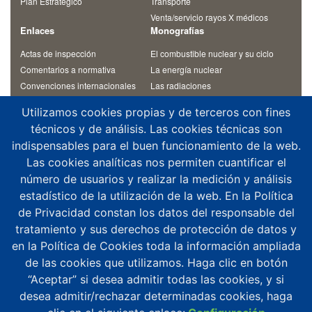
Plan Estratégico
Transporte
Venta/servicio rayos X médicos
Enlaces
Monografías
Actas de inspección
El combustible nuclear y su ciclo
Comentarios a normativa
La energía nuclear
Convenciones internacionales
Las radiaciones
Materiales de cursos
Otras monografías
Utilizamos cookies propias y de terceros con fines
Normativa
Residuos radiactivos
técnicos y de análisis. Las cookies técnicas son
Revista Alfa
Temas de interés
indispensables para el buen funcionamiento de la web.
Contacto
Las cookies analíticas nos permiten cuantificar el
¿Dónde estamos?
número de usuarios y realizar la medición y análisis
Aplicaciones móviles
estadístico de la utilización de la web. En la Política
Agenda altos cargos
de Privacidad constan los datos del responsable del
Buzón de consultas
tratamiento y sus derechos de protección de datos y
Denuncias y notificaciones
en la Política de Cookies toda la información ampliada
Registro del CSN
de las cookies que utilizamos. Haga clic en botón
“Aceptar” si desea admitir todas las cookies, y si
desea admitir/rechazar determinadas cookies, haga