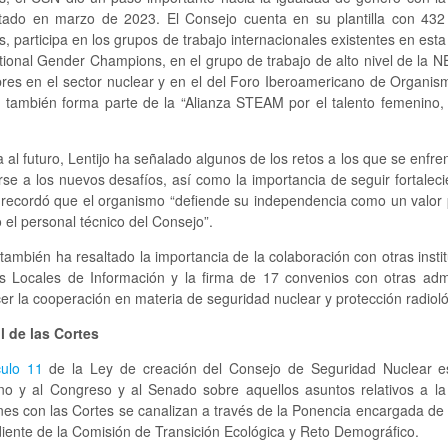
tado en marzo de 2023. El Consejo cuenta en su plantilla con 432
 participa en los grupos de trabajo internacionales existentes en esta
tional Gender Champions, en el grupo de trabajo de alto nivel de la N
res en el sector nuclear y en el del Foro Iberoamericano de Organi
 también forma parte de la “Alianza STEAM por el talento femenino, 
 al futuro, Lentijo ha señalado algunos de los retos a los que se enfren
se a los nuevos desafíos, así como la importancia de seguir fortalecie
 recordó que el organismo “defiende su independencia como un valor p
 el personal técnico del Consejo”.
 también ha resaltado la importancia de la colaboración con otras instit
s Locales de Información y la firma de 17 convenios con otras admi
cer la cooperación en materia de seguridad nuclear y protección radioló
l de las Cortes
culo 11
de la Ley de creación del Consejo de Seguridad Nuclear e
no y al Congreso y al Senado sobre aquellos asuntos relativos a la 
nes con las Cortes se canalizan a través de la Ponencia encargada de 
iente de la Comisión de Transición Ecológica y Reto Demográfico.