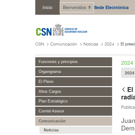
Saltar al contenido principal
Inicio
Sede Electrónica
CSN
Comunicación
Noticias
2024
2024
Funciones y principios
Organigrama
El Pleno
El
Altos Cargos
radi
Plan Estratégico
Public
Comité Asesor
Juan
Comunicación
Demo
Noticias