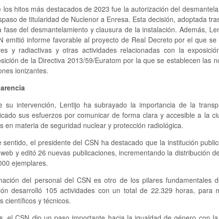
e los hitos más destacados de 2023 fue la autorización del desmantel
aspaso de titularidad de Nuclenor a Enresa. Esta decisión, adoptada tr
 fase del desmantelamiento y clausura de la instalación. Además, Lent
N emitió informe favorable al proyecto de Real Decreto por el que s
res y radiactivas y otras actividades relacionadas con la exposició
sición de la Directiva 2013/59/Euratom por la que se establecen las n
ones ionizantes.
arencia
e su intervención, Lentijo ha subrayado la importancia de la trans
ficado sus esfuerzos por comunicar de forma clara y accesible a la ci
 en materia de seguridad nuclear y protección radiológica.
 sentido, el presidente del CSN ha destacado que la institución publ
web y editó 26 nuevas publicaciones, incrementando la distribución d
000 ejemplares.
mación del personal del CSN es otro de los pilares fundamentales d
ión desarrolló 105 actividades con un total de 22.329 horas, para m
 científicos y técnicos.
, el CSN dio un paso importante hacia la igualdad de género con la