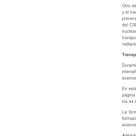
Otro d
y el tr
primera
del CS
nuclea
transpo
radiaci
Transp
Durant
intensi
avances
En este
página 
los 44.
La for
formac
avances
Además