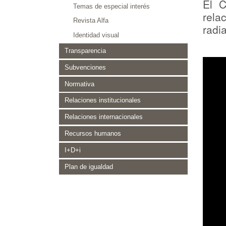
El C
Temas de especial interés
rela
Revista Alfa
radi
Identidad visual
Transparencia
Subvenciones
Normativa
Relaciones institucionales
Relaciones internacionales
Recursos humanos
I+D+i
Plan de igualdad