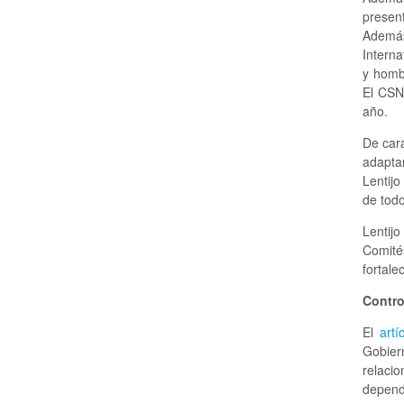
presen
Además,
Interna
y homb
El CSN
año.
De cara
adaptar
Lentijo
de todo
Lentijo
Comité
fortale
Contro
El
artí
Gobier
relacio
depend