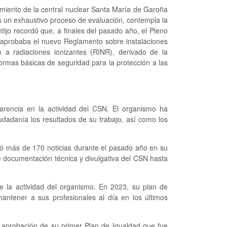
amiento de la central nuclear Santa María de Garoña
as un exhaustivo proceso de evaluación, contempla la
ijo recordó que, a finales del pasado año, el Pleno
e aprobaba el nuevo Reglamento sobre instalaciones
n a radiaciones ionizantes (RINR), derivado de la
ormas básicas de seguridad para la protección a las
parencia en la actividad del CSN. El organismo ha
udadanía los resultados de su trabajo, así como los
icó más de 170 noticias durante el pasado año en su
e documentación técnica y divulgativa del CSN hasta
e la actividad del organismo. En 2023, su plan de
antener a sus profesionales al día en los últimos
 aprobación de su primer Plan de Igualdad que fue