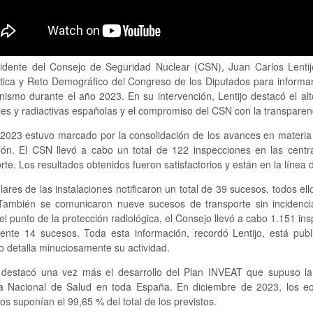
sidente del Consejo de Seguridad Nuclear (CSN), Juan Carlos Lenti
tica y Reto Demográfico del Congreso de los Diputados para informar 
nismo durante el año 2023. En su intervención, Lentijo destacó el alt
es y radiactivas españolas y el compromiso del CSN con la transparenci
 2023 estuvo marcado por la consolidación de los avances en materia 
ución. El CSN llevó a cabo un total de 122 inspecciones en las cent
rte. Los resultados obtenidos fueron satisfactorios y están en la línea 
ulares de las instalaciones notificaron un total de 39 sucesos, todos el
También se comunicaron nueve sucesos de transporte sin incidenci
l punto de la protección radiológica, el Consejo llevó a cabo 1.151 insp
ente 14 sucesos. Toda esta información, recordó Lentijo, está pub
 detalla minuciosamente su actividad.
o destacó una vez más el desarrollo del Plan INVEAT que supuso la
a Nacional de Salud en toda España. En diciembre de 2023, los equ
ios suponían el 99,65 % del total de los previstos.