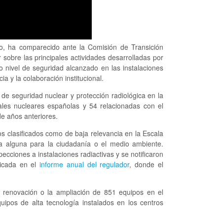
jo, ha comparecido ante la Comisión de Transición
sobre las principales actividades desarrolladas por
o nivel de seguridad alcanzado en las instalaciones
a y la colaboración institucional.
de seguridad nuclear y protección radiológica en la
rales nucleares españolas y 54 relacionadas con el
de años anteriores.
los clasificados como de baja relevancia en la Escala
a alguna para la ciudadanía o el medio ambiente.
ecciones a instalaciones radiactivas y se notificaron
licada en el
informe anual del regulador
, donde el
 renovación o la ampliación de 851 equipos en el
ipos de alta tecnología instalados en los centros