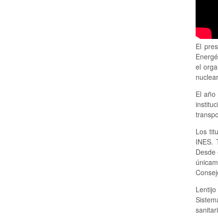
El pre
Energé
el orga
nuclear
El año
instit
transpo
Los tit
INES. 
Desde e
únicam
Consejo
Lentij
Sistem
sanitar