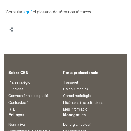
*Consulta
aquí
el glosario de términos técnicos*
Sobre CSN
Per a professionals
Pla estratègic
Transport
Funcions
Raigs X mèdics
Convocatòria d’ocupació
Carnet radiològic
Contractació
Llicències i acreditacions
R+D
Més informació
Enllaços
Monografies
Normativa
L’energia nuclear
Comentaris a la normativa
Les radiacions