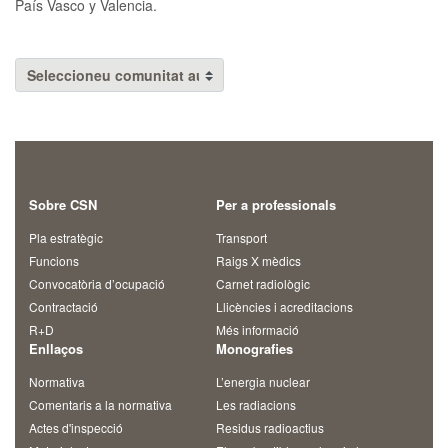
País Vasco y Valencia.
Sobre CSN
Per a professionals
Pla estratègic
Transport
Funcions
Raigs X mèdics
Convocatòria d’ocupació
Carnet radiològic
Contractació
Llicències i acreditacions
R+D
Més informació
Enllaços
Monografies
Normativa
L’energia nuclear
Comentaris a la normativa
Les radiacions
Actes d'inspecció
Residus radioactius