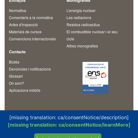
Enllaços
Monografies
Normativa
L’energia nuclear
Comentaris a la normativa
Les radiacions
Actes d'inspecció
Residus radioactius
Materials de cursos
El combustible nuclear i el seu
Convencions internacionals
cicle
Altres monografies
Contacte
Bústia
Denúncies i notificacions
Glossari
On som?
Aplicacions mòbils
[missing translation: ca/consentNotice/description]
[missing translation: ca/consentNotice/learnMore]
© 2026 Consejo de Seguridad Nuclear