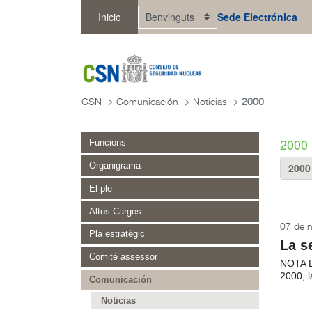
Salta al contingut principal
Inicio
Sede Electrónica
CSN
Comunicación
Noticias
2000
2000
Funcions
Organigrama
El ple
Altos Cargos
07 de 
Pla estratègic
La s
Comitè assessor
NOTA 
2000, 
Comunicación
Noticias