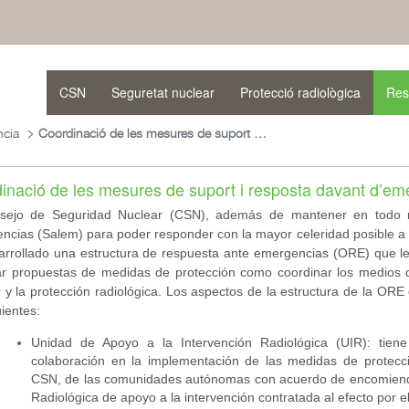
CSN
Seguretat nuclear
Protecció radiològica
Res
ncia
Coordinació de les mesures de suport i resposta davant d’emergències
inació de les mesures de suport i resposta davant d’em
sejo de Seguridad Nuclear (CSN), a
demás de mantener en todo m
ncias (Salem) para poder responder con la mayor celeridad posible a 
arrollado una estructura de respuesta ante emergencias (ORE) que le 
ar propuestas de medidas de protección como coordinar los medios 
 y la protección radiológica. Los aspectos de la estructura de la OR
uientes:
Unidad de Apoyo a la Intervención Radiológica (UIR): tiene
colaboración en la implementación de las medidas de protecci
CSN, de las comunidades autónomas con acuerdo de encomienda
Radiológica de apoyo a la intervención contratada al efecto por e