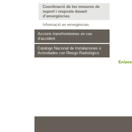
Coordinació de les mesures de
suport i resposta davant
d’emergències
Informació en emergències
Accions transfrontereres en cas
d’accident
Catalogo Nacional de Instalaciones o
Actividades con Riesgo Radiológico
Enlace