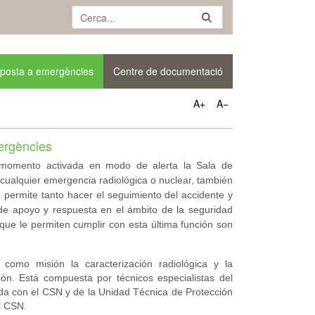
posta a emergències
Centre de documentació
A+
A−
ergències
omento activada en modo de alerta la Sala de
cualquier emergencia radiológica o nuclear, también
permite tanto hacer el seguimiento del accidente y
de apoyo y respuesta en el ámbito de la seguridad
E que le permiten cumplir con
esta última función
son
 como misión la caracterización radiológica y la
ón. Está compuesta por técnicos especialistas del
 con el CSN y de la Unidad Técnica de Protección
l CSN.