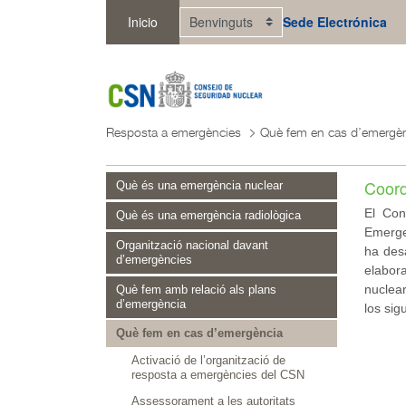
Salta al contingut principal
Inicio
Sede Electrónica
Resposta a emergències
Què fem en cas d’emergè
Coord
Què és una emergència nuclear
El Con
Què és una emergència radiològica
Emerge
Organització nacional davant
ha des
d’emergències
elabor
nuclear
Què fem amb relació als plans
d’emergència
los sig
Què fem en cas d’emergència
Activació de l’organització de
resposta a emergències del CSN
Assessorament a les autoritats