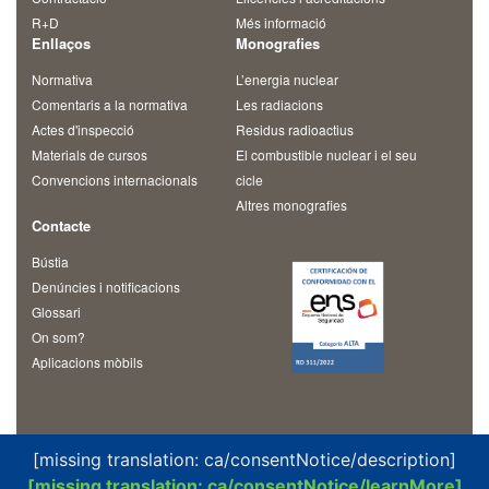
R+D
Més informació
Enllaços
Monografies
Normativa
L’energia nuclear
Comentaris a la normativa
Les radiacions
Actes d'inspecció
Residus radioactius
Materials de cursos
El combustible nuclear i el seu
Convencions internacionals
cicle
Altres monografies
Contacte
Bústia
Denúncies i notificacions
Glossari
On som?
Aplicacions mòbils
[missing translation: ca/consentNotice/description]
[missing translation: ca/consentNotice/learnMore]