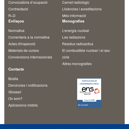
Convocatòria d’ocupació
Carnet radiològic
Contractació
Llicències i acreditacions
R+D
Més informació
Enllaços
Monografies
Normativa
L’energia nuclear
Comentaris a la normativa
Les radiacions
Actes d'inspecció
Residus radioactius
Materials de cursos
El combustible nuclear i el seu
Convencions internacionals
cicle
Altres monografies
Contacte
Bústia
Denúncies i notificacions
Glossari
On som?
Aplicacions mòbils