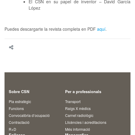
El CSN en su papel de inventor – David García
López
Puedes descargarte la revista completa en PDF
aquí
.
Sobre CSN
Per a professionals
Pla estratègic
Transport
Funcions
Raigs X mèdics
Convocatòria d’ocupació
Carnet radiològic
Contractació
Llicències i acreditacions
R+D
Més informació
Enllaços
Monografies