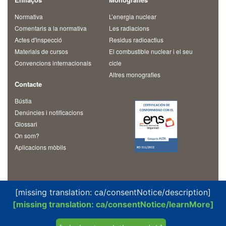
Normativa
L’energia nuclear
Comentaris a la normativa
Les radiacions
Actes d'inspecció
Residus radioactius
Materials de cursos
El combustible nuclear i el seu
Convencions internacionals
cicle
Altres monografies
Contacte
Bústia
Denúncies i notificacions
Glossari
On som?
Aplicacions mòbils
[missing translation: ca/consentNotice/description]
[missing translation: ca/consentNotice/learnMore]
© 2026 Consejo de Seguridad Nuclear