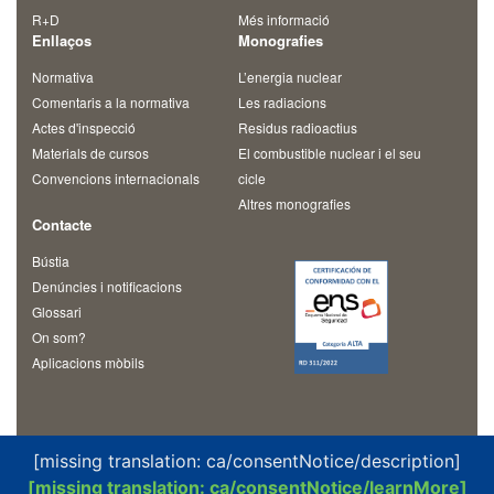
R+D
Més informació
Enllaços
Monografies
Normativa
L’energia nuclear
Comentaris a la normativa
Les radiacions
Actes d'inspecció
Residus radioactius
Materials de cursos
El combustible nuclear i el seu
Convencions internacionals
cicle
Altres monografies
Contacte
Bústia
Denúncies i notificacions
Glossari
On som?
Aplicacions mòbils
[missing translation: ca/consentNotice/description]
[missing translation: ca/consentNotice/learnMore]