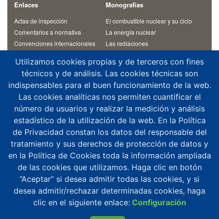
Enlaces
Monografías
Actas de inspección
El combustible nuclear y su ciclo
Comentarios a normativa
La energía nuclear
Convenciones internacionales
Las radiaciones
Materiales de cursos
Otras monografías
Utilizamos cookies propias y de terceros con fines
Normativa
Residuos radiactivos
técnicos y de análisis. Las cookies técnicas son
Revista Alfa
Temas de interés
indispensables para el buen funcionamiento de la web.
Contacto
Las cookies analíticas nos permiten cuantificar el
¿Dónde estamos?
número de usuarios y realizar la medición y análisis
Aplicaciones móviles
estadístico de la utilización de la web. En la Política
Agenda altos cargos
de Privacidad constan los datos del responsable del
Buzón de consultas
tratamiento y sus derechos de protección de datos y
Denuncias y notificaciones
en la Política de Cookies toda la información ampliada
Registro del CSN
de las cookies que utilizamos. Haga clic en botón
“Aceptar” si desea admitir todas las cookies, y si
desea admitir/rechazar determinadas cookies, haga
clic en el siguiente enlace:
Configuración
© 2026 Consejo de Seguridad Nuclear