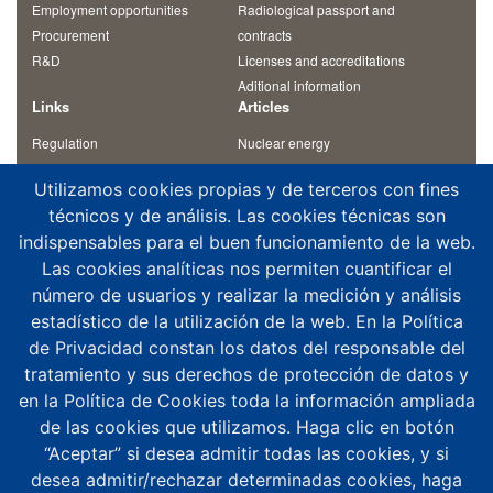
Employment opportunities
Radiological passport and
Procurement
contracts
R&D
Licenses and accreditations
Aditional information
Links
Articles
Regulation
Nuclear energy
Commentaries on regulation
Radiation
Utilizamos cookies propias y de terceros con fines
Inspection reports
Radioactive waste
técnicos y de análisis. Las cookies técnicas son
Course materials
Nuclear fuel and its cycle
indispensables para el buen funcionamiento de la web.
International conventions
Other articles
Contact us
Las cookies analíticas nos permiten cuantificar el
número de usuarios y realizar la medición y análisis
Suggestion box
estadístico de la utilización de la web. En la Política
Violation reports and notifications
de Privacidad constan los datos del responsable del
Glossary
tratamiento y sus derechos de protección de datos y
¿Where to find us?
en la Política de Cookies toda la información ampliada
Legal notice
de las cookies que utilizamos. Haga clic en botón
“Aceptar” si desea admitir todas las cookies, y si
desea admitir/rechazar determinadas cookies, haga