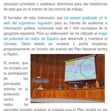
actuación prioritaria y establece directrices para las mediciones
de este gas en el interior de los centros de trabajo.
El borrador de esta Instrucción, que
ha estado publicado en la
web del organismo regulador
para su trámite de audiencia e
información pública, contempla más de 1 600 municipios de la
geografía española. Para su elaboración se ha utilizado el
mapa
de potencial de radón de España
que desarrolló y mantiene el
Consejo. Dicho listado se revisará y podrá ampliarse
progresivamente en función del avance del Plan Nacional contra
el Radón.
El evento, que
ha contado con
la participación
de los
principales
actores en la
protección
contra el
radón, ha
permitido también analizar el impacto que el Plan tendrá en los