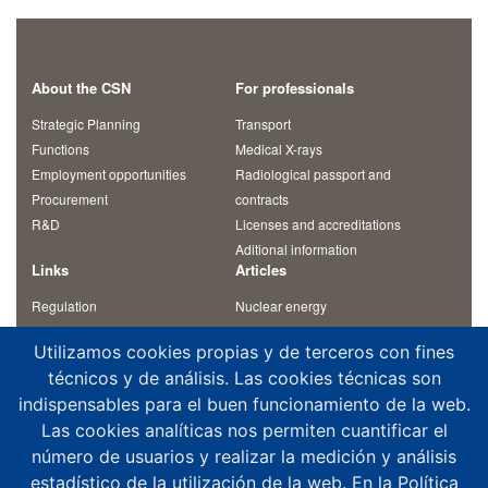
About the CSN
For professionals
Strategic Planning
Transport
Functions
Medical X-rays
Employment opportunities
Radiological passport and
Procurement
contracts
R&D
Licenses and accreditations
Aditional information
Links
Articles
Regulation
Nuclear energy
Commentaries on regulation
Radiation
Utilizamos cookies propias y de terceros con fines
Inspection reports
Radioactive waste
técnicos y de análisis. Las cookies técnicas son
Course materials
Nuclear fuel and its cycle
indispensables para el buen funcionamiento de la web.
International conventions
Other articles
Contact us
Las cookies analíticas nos permiten cuantificar el
número de usuarios y realizar la medición y análisis
Suggestion box
estadístico de la utilización de la web. En la Política
Violation reports and notifications