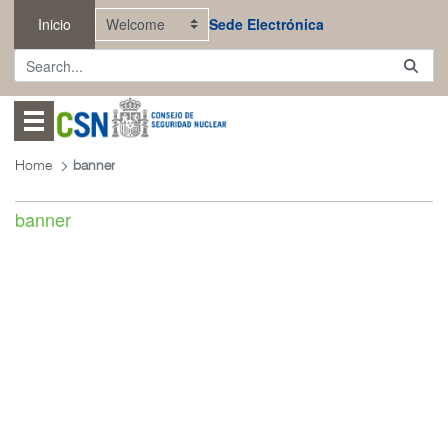
Skip to Main Content
Inicio
Sede Electrónica
Abrir menú
Home
banner
banner