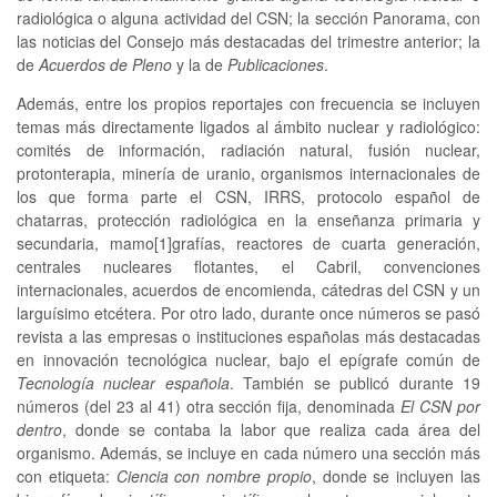
radiológica o alguna actividad del CSN; la sección Panorama, con
las noticias del Consejo más destacadas del trimestre anterior; la
de
Acuerdos de Pleno
y la de
Publicaciones
.
Además, entre los propios reportajes con frecuencia se incluyen
temas más directamente ligados al ámbito nuclear y radiológico:
comités de información, radiación natural, fusión nuclear,
protonterapia, minería de uranio, organismos internacionales de
los que forma parte el CSN, IRRS, protocolo español de
chatarras, protección radiológica en la enseñanza primaria y
secundaria, mamo[1]grafías, reactores de cuarta generación,
centrales nucleares flotantes, el Cabril, convenciones
internacionales, acuerdos de encomienda, cátedras del CSN y un
larguísimo etcétera. Por otro lado, durante once números se pasó
revista a las empresas o instituciones españolas más destacadas
en innovación tecnológica nuclear, bajo el epígrafe común de
Tecnología nuclear española
. También se publicó durante 19
números (del 23 al 41) otra sección fija, denominada
El CSN por
dentro
, donde se contaba la labor que realiza cada área del
organismo. Además, se incluye en cada número una sección más
con etiqueta:
Ciencia con nombre propio
, donde se incluyen las