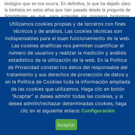
biológico que se nos ocurra. En definitiva, lo que ha dejado claro
la biofísica en estos años que han pasado desde la pregunta de
Schrödinger es que, para entender los procesos biológicos,
también hay que saber de física.
Utilizamos cookies propias y de terceros con fines
técnicos y de análisis. Las cookies técnicas son
El mundo bionano
indispensables para el buen funcionamiento de la web.
María José Gálvez es catedrática de Física Aplicada en la
Las cookies analíticas nos permiten cuantificar el
Universidad de Granada, donde puso en marcha las asignaturas
número de usuarios y realizar la medición y análisis
de biofísica y bionanotecnología. Lleva más de treinta años
estadístico de la utilización de la web. En la Política
haciendo física aplicada a sistemas biológicos. Su tesis doctoral
de Privacidad constan los datos del responsable del
trató la formación de cálculos biliares y las interacciones entre los
tratamiento y sus derechos de protección de datos y
diferentes componentes que intervienen, como colesterol y
ácidos biliares. En los últimos años, investiga la aplicación de
en la Política de Cookies toda la información ampliada
técnicas de nanotecnología al mundo biológico. En concreto
de las cookies que utilizamos. Haga clic en botón
trabaja en el desarrollo de sistemas nanotransportadores,
“Aceptar” si desea admitir todas las cookies, y si
vehículos de escala nanométrica -una millonésima de milímetro-
desea admitir/rechazar determinadas cookies, haga
capaces de transportar fármacos a órganos específicos. “Empecé
clic en el siguiente enlace:
Configuración
con un fármaco antiobesidad y ahora ya llevamos casi ocho años
dedicados al transporte de fármacos anticancerígenos”, cuenta
Aceptar
Gálvez en conversación telefónica.