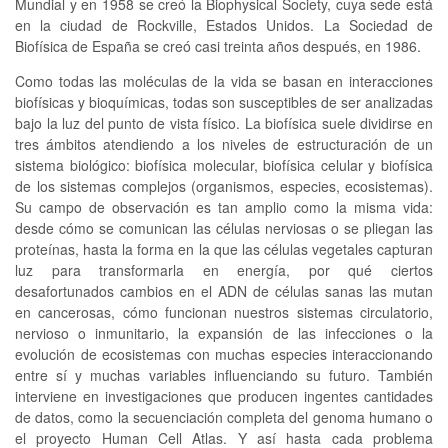
Mundial y en 1958 se creó la Biophysical Society, cuya sede está
en la ciudad de Rockville, Estados Unidos. La Sociedad de
Biofísica de España se creó casi treinta años después, en 1986.
Como todas las moléculas de la vida se basan en interacciones
biofísicas y bioquímicas, todas son susceptibles de ser analizadas
bajo la luz del punto de vista físico. La biofísica suele dividirse en
tres ámbitos atendiendo a los niveles de estructuración de un
sistema biológico: biofísica molecular, biofísica celular y biofísica
de los sistemas complejos (organismos, especies, ecosistemas).
Su campo de observación es tan amplio como la misma vida:
desde cómo se comunican las células nerviosas o se pliegan las
proteínas, hasta la forma en la que las células vegetales capturan
luz para transformarla en energía, por qué ciertos
desafortunados cambios en el ADN de células sanas las mutan
en cancerosas, cómo funcionan nuestros sistemas circulatorio,
nervioso o inmunitario, la expansión de las infecciones o la
evolución de ecosistemas con muchas especies interaccionando
entre sí y muchas variables influenciando su futuro. También
interviene en investigaciones que producen ingentes cantidades
de datos, como la secuenciación completa del genoma humano o
el proyecto Human Cell Atlas. Y así hasta cada problema