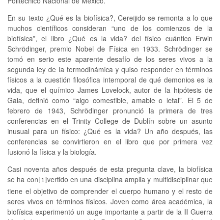
Politécnico Nacional de México.
En su texto ¿Qué es la biofísica?, Cereijido se remonta a lo que
muchos científicos consideran “uno de los comienzos de la
biofísica”, el libro ¿Qué es la vida? del físico cuántico Erwin
Schrödinger, premio Nobel de Física en 1933. Schrödinger se
tomó en serio este aparente desafío de los seres vivos a la
segunda ley de la termodinámica y quiso responder en términos
físicos a la cuestión filosófica intemporal de qué demonios es la
vida, que el químico James Lovelock, autor de la hipótesis de
Gaia, definió como “algo comestible, amable o letal”. El 5 de
febrero de 1943, Schrödinger pronunció la primera de tres
conferencias en el Trinity College de Dublín sobre un asunto
inusual para un físico: ¿Qué es la vida? Un año después, las
conferencias se convirtieron en el libro que por primera vez
fusionó la física y la biología.
Casi noventa años después de esta pregunta clave, la biofísica
se ha con
vertido en una disciplina amplia y multidisciplinar que
[1]
tiene el objetivo de comprender el cuerpo humano y el resto de
seres vivos en términos físicos. Joven como área académica, la
biofísica experimentó un auge importante a partir de la II Guerra